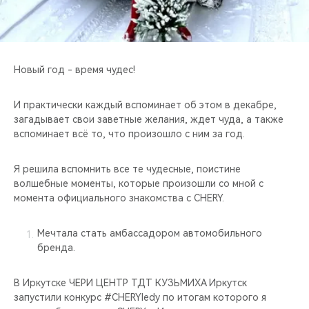
CHERY REMOTE
CHERY И СПОРТ
Новый год - время чудес!
НАШИ МЕРОПРИЯТИЯ
И практически каждый вспоминает об этом в декабре,
ВИДЕООБЗОРЫ
загадывает свои заветные желания, ждет чуда, а также
вспоминает всё то, что произошло с ним за год.
CHERY ДЛЯ ДЕТЕЙ
Я решила вспомнить все те чудесные, поистине
волшебные моменты, которые произошли со мной с
момента официального знакомства с CHERY.
Мечтала стать амбассадором автомобильного
бренда.
В Иркутске ЧЕРИ ЦЕНТР ТДТ КУЗЬМИХА Иркутск
запустили конкурс #CHERYledy по итогам которого я