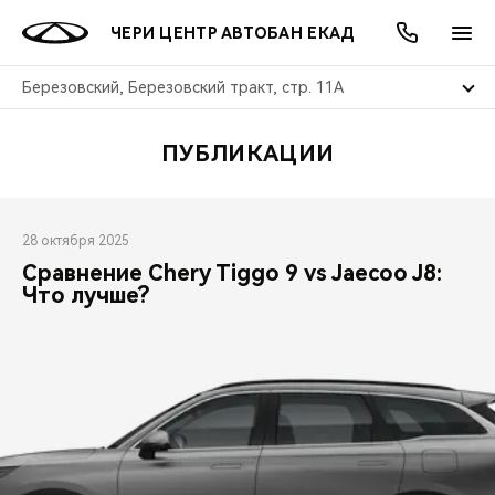
ЧЕРИ ЦЕНТР АВТОБАН ЕКАД
Березовский, Березовский тракт, стр. 11А
ПУБЛИКАЦИИ
ОНЛАЙН СЕРВИСЫ
ПОКУПАТЕЛЯМ
ВЛАДЕЛЬЦАМ
О КОМПАНИИ
МИР CHERY
МОДЕЛИ
АКЦИИ
ВЫБОР И ПОКУПКА
СЕРВИС
АКСЕССУАРЫ
ВЫГОДЫ И АКЦИИ
ВЫБОР И ПОКУПКА
О НАС
ВСЕ МОДЕЛИ
28 октября 2025
Сравнение Chery Tiggo 9 vs Jaecoo J8:
КРЕДИТ И СТРАХОВАНИЕ
ЗАПЧАСТИ И АКСЕССУАРЫ
О БРЕНДЕ
КРЕДИТ
МЫ В СОЦСЕТЯХ
КРОССОВЕРЫ
Что лучше?
ПОДДЕРЖКА
CHERY В СОЦСЕТЯХ
СЕДАНЫ
CHERY CONNECT
ЛЮДИ CHERY
НОВИНКИ
БЛАГОТВОРИТЕЛЬНОСТЬ