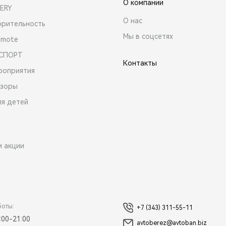
О компании
ERY
О нас
орительность
Мы в соцсетях
emote
 СПОРТ
Контакты
роприятия
зоры
ля детей
и акции
боты:
+7 (343) 311-55-11
:00-21:00
avtoberez@avtoban.biz