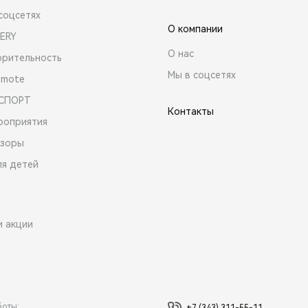
соцсетях
О компании
ERY
О нас
орительность
Мы в соцсетях
emote
 СПОРТ
Контакты
роприятия
зоры
ля детей
и акции
боты: