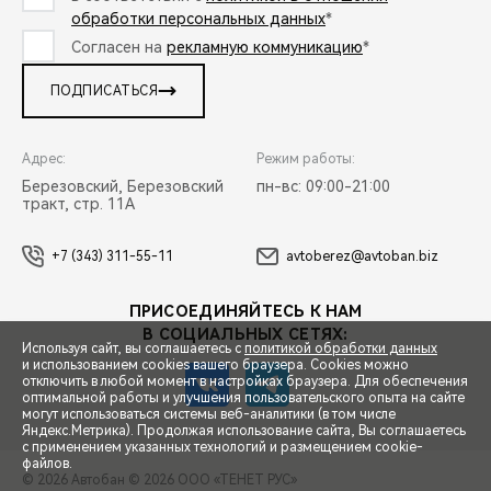
обработки персональных данных
*
Согласен на
рекламную коммуникацию
*
ПОДПИСАТЬСЯ
Адрес:
Режим работы:
Березовский, Березовский
пн-вс: 09:00-21:00
тракт, стр. 11А
+7 (343) 311-55-11
avtoberez@avtoban.biz
ПРИСОЕДИНЯЙТЕСЬ К НАМ
В СОЦИАЛЬНЫХ СЕТЯХ:
Используя сайт, вы соглашаетесь с
политикой обработки данных
и использованием cookies вашего браузера. Cookies можно
отключить в любой момент в настройках браузера. Для обеспечения
оптимальной работы и улучшения пользовательского опыта на сайте
могут использоваться системы веб-аналитики (в том числе
СПЕЦПРЕДЛОЖЕНИЯ
Яндекс.Метрика). Продолжая использование сайта, Вы соглашаетесь
с применением указанных технологий и размещением cookie-
файлов.
© 2026 Автобан
© 2026 ООО «ТЕНЕТ РУС»
ЗАПИСЬ НА ТЕСТ-ДРАЙВ