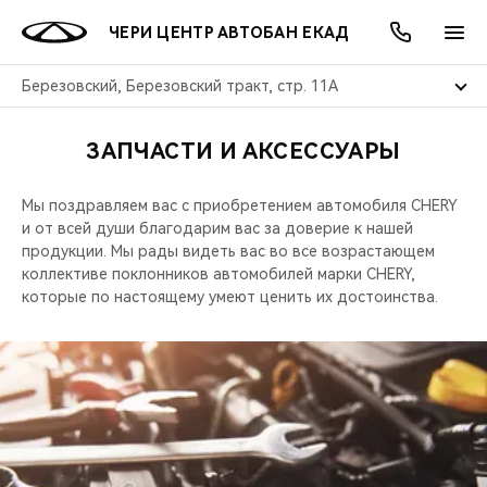
ЧЕРИ ЦЕНТР АВТОБАН ЕКАД
Березовский, Березовский тракт, стр. 11А
ЗАПЧАСТИ И АКСЕССУАРЫ
ОНЛАЙН СЕРВИСЫ
ПОКУПАТЕЛЯМ
ВЛАДЕЛЬЦАМ
О КОМПАНИИ
МИР CHERY
МОДЕЛИ
АКЦИИ
Мы поздравляем вас с приобретением автомобиля CHERY
ВЫБОР И ПОКУПКА
СЕРВИС
АКСЕССУАРЫ
ВЫГОДЫ И АКЦИИ
ВЫБОР И ПОКУПКА
О НАС
ВСЕ МОДЕЛИ
и от всей души благодарим вас за доверие к нашей
продукции. Мы рады видеть вас во все возрастающем
КРЕДИТ И СТРАХОВАНИЕ
ЗАПЧАСТИ И АКСЕССУАРЫ
О БРЕНДЕ
КРЕДИТ
МЫ В СОЦСЕТЯХ
коллективе поклонников автомобилей марки CHERY,
КРОССОВЕРЫ
которые по настоящему умеют ценить их достоинства.
ПОДДЕРЖКА
CHERY В СОЦСЕТЯХ
СЕДАНЫ
CHERY CONNECT
ЛЮДИ CHERY
НОВИНКИ
БЛАГОТВОРИТЕЛЬНОСТЬ