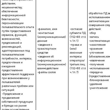
действиям,
мошенничеству,
обеспечение
обработка ПД ве
информационной
использованием
безопасности;
автоматизации
персонализации
совершения сл
пользовательского опыта
-фамилия, имя
-согласие
действий:
путём предоставления
-контактные
субъекта ПД
-сбор
сервисов, функций,
(коммуникационные)
(152-ФЗ: ст.6
-запись
возможностей,
данные
ч.1п.1)
-систематизаци
предложений и
-сведения о
-права и
-накопление
рекомендаций,
транспортном
(или)
-хранение
адаптированных под
средстве
законные
-уточнение
пользовательские
-сведения об
интересы
(обновление,из
потребности, интересы,
информационном
оператора/
-извлечение
предпочтения и
(коммуникационном)
третьих лиц
-получение
ожидания
взаимодействии
(152-ФЗ: ст.6
-использование
предоставления
-файлы cookie
ч.1п.7)
-передача
эффективной поддержки
(предоставление
при возникновении у
-блокирование
пользователей
-удаление
различных проблем или
-уничтожение
ситуаций
-Предложение и
продвижение
собственной продукции
и бренда на рынке
путем осуществления