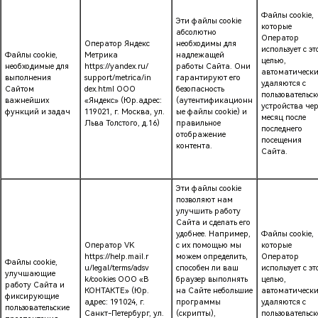
Файлы cookie,
Эти файлы cookie
которые
абсолютно
Оператор
Оператор Яндекс
необходимы для
использует с эт
Файлы cookie,
Метрика
надлежащей
целью,
необходимые для
https://yandex.ru/
работы Сайта. Они
автоматическ
выполнения
support/metrica/in
гарантируют его
удаляются с
Сайтом
dex.html ООО
безопасность
пользовательск
важнейших
«Яндекс» (Юр.адрес:
(аутентификационн
устройства чер
функций и задач
119021, г. Москва, ул.
ые файлы cookie) и
месяц после
Льва Толстого, д.16)
правильное
последнего
отображение
посещения
контента.
Сайта.
Эти файлы cookie
позволяют нам
улучшить работу
Сайта и сделать его
удобнее. Например,
Файлы cookie,
Оператор VK
с их помощью мы
которые
https://help.mail.r
можем определить,
Оператор
Файлы cookie,
u/legal/terms/adsv
способен ли ваш
использует с эт
улучшающие
k/cookies ООО «В
браузер выполнять
целью,
работу Сайта и
КОНТАКТЕ» (Юр.
на Сайте небольшие
автоматическ
фиксирующие
адрес: 191024, г.
программы
удаляются с
пользовательские
Санкт-Петербург, ул.
(скрипты),
пользовательск