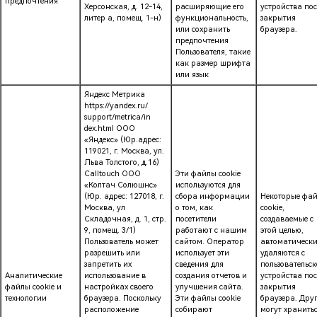
предпочтения
Херсонская, д. 12-14,
расширяющие его
устройства пос
литер а, помещ. 1-н)
функциональность,
закрытия
или сохранить
браузера.
предпочтения
Пользователя, такие
как размер шрифта
или язык
Яндекс Метрика
https://yandex.ru/
support/metrica/in
dex.html ООО
«Яндекс» (Юр.адрес:
119021, г. Москва, ул.
Льва Толстого, д.16)
Calltouch ООО
Эти файлы cookie
«Колтач Солюшнс»
используются для
(Юр. адрес: 127018, г.
сбора информации
Некоторые фа
Москва, ул
о том, как
cookie,
Складочная, д. 1, стр.
посетители
создаваемые с
9, помещ. 3/1)
работают с нашим
этой целью,
Пользователь может
сайтом. Оператор
автоматическ
разрешить или
использует эти
удаляются с
запретить их
сведения для
пользовательск
Аналитические
использование в
создания отчетов и
устройства пос
файлы cookie и
настройках своего
улучшения сайта.
закрытия
технологии
браузера. Поскольку
Эти файлы cookie
браузера. Дру
расположение
собирают
могут хранить