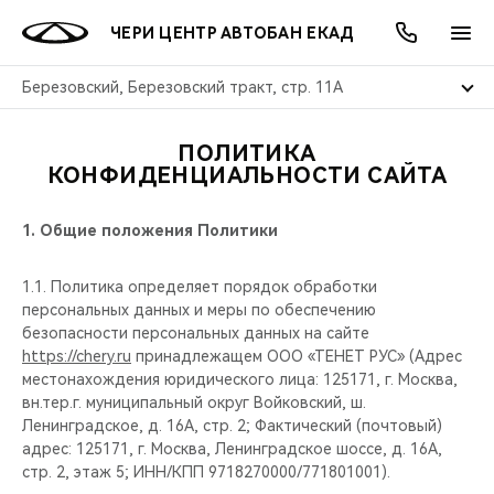
ЧЕРИ ЦЕНТР АВТОБАН ЕКАД
Березовский, Березовский тракт, стр. 11А
ПОЛИТИКА
ОНЛАЙН СЕРВИСЫ
ПОКУПАТЕЛЯМ
ВЛАДЕЛЬЦАМ
О КОМПАНИИ
МИР CHERY
МОДЕЛИ
АКЦИИ
КОНФИДЕНЦИАЛЬНОСТИ САЙТА
ВЫБОР И ПОКУПКА
СЕРВИС
АКСЕССУАРЫ
ВЫГОДЫ И АКЦИИ
ВЫБОР И ПОКУПКА
О НАС
ВСЕ МОДЕЛИ
1.
Общие положения Политики
КРЕДИТ И СТРАХОВАНИЕ
ЗАПЧАСТИ И АКСЕССУАРЫ
О БРЕНДЕ
КРЕДИТ
МЫ В СОЦСЕТЯХ
1.1. Политика определяет порядок обработки
КРОССОВЕРЫ
персональных данных и меры по обеспечению
ПОДДЕРЖКА
CHERY В СОЦСЕТЯХ
безопасности персональных данных на сайте
СЕДАНЫ
https://chery.ru
принадлежащем ООО «ТЕНЕТ РУС» (Адрес
местонахождения юридического лица: 125171, г. Москва,
CHERY CONNECT
ЛЮДИ CHERY
вн.тер.г. муниципальный округ Войковский, ш.
НОВИНКИ
Ленинградское, д. 16А, стр. 2; Фактический (почтовый)
БЛАГОТВОРИТЕЛЬНОСТЬ
адрес: 125171, г. Москва, Ленинградское шоссе, д. 16А,
стр. 2, этаж 5; ИНН/КПП 9718270000/771801001).