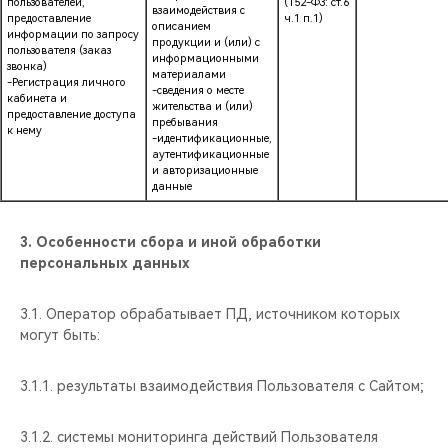
пользователей,
(152-ФЗ: ст.6
взаимодействия с
предоставление
ч.1 п.1)
описанием
информации по запросу
продукции и (или) с
пользователя (заказ
информационными
звонка)
материалами
-Регистрация личного
-сведения о месте
кабинета и
жительства и (или)
предоставление доступа
пребывания
к нему
-идентификационные,
аутентификационные
и авторизационные
данные
3.
Особенности сбора и иной обработки
персональных данных
3.1. Оператор обрабатывает ПД, источником которых
могут быть:
3.1.1. результаты взаимодействия Пользователя с Сайтом;
3.1.2. системы мониторинга действий Пользователя