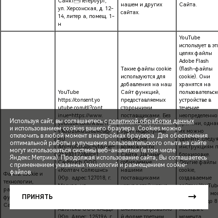
СанктПетербург,
нашем и других
Сайта.
ул. Херсонская, д. 12-
сайтах.
14, литер а, помещ. 1-
н
YouTube
использует в эт
целях файлы
Adobe Flash
Такие файлы cookie
(flash-файлы
используются для
cookie). Они
добавления на наш
хранятся на
YouTube
Сайт функций,
пользовательс
https://consent.yo
предоставляемых
устройстве в
utube.com/dl?cont
сторонними
течение
inue=https://www.
поставщиками. Без
неопределенно
Используя сайт, вы соглашаетесь с
политикой обработки данных
youtube.com/watc h?
них посетителям
времени, одна
и использованием cookies вашего браузера. Cookies можно
v%3Dz0RuCJ6bkc&gl=
будут недоступны
их можно
отключить в любой момент в настройках браузера. Для обеспечения
RU
некоторые
удалить, следу
оптимальной работы и улучшения пользовательского опыта на сайте
&hl=ruRU&pc=yt&uxe=
возможности
инструкциям 
могут использоваться системы веб-аналитики (в том числе
23 983172&src=1
Сайта. Данные,
блокировке.
СПЕЦПРЕДЛОЖЕНИЯ
Яндекс.Метрика). Продолжая использование сайта, Вы соглашаетесь
Calltouch ООО
собираемые
Другие файлы
с применением указанных технологий и размещением cookie-
«Колтач Солюшнс»
нашими
cookie,
файлов.
Файлы cookie и
(Юр. адрес:127018, г.
поставщиками
создаваемые
ЗАПИСЬ НА ТЕСТ-ДРАЙВ
технологии,
Москва, ул
услуг с этой целью,
сайтом YouTub
расширяющие
Складочная, д. 1, стр.
могут
этой целью, мо
ПРИНЯТЬ
функциональность
9, помещ. 3/1)
предоставляться в
храниться до 8
РАСЧЕТ КРЕДИТА
Сайта
Автотека ООО «АБД»
анонимизированно
месяцев с
(Юр. Адрес: 125196, г.
й форме третьим
момента