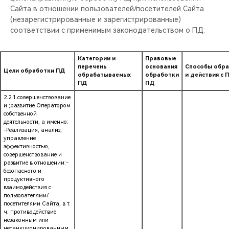
Сайта в отношении пользователей/посетителей Сайта
(незарегистрированные и зарегистрированные)
соответствии с применимым законодательством о ПД:
Категории и
Правовые
перечень
основания
Способы обр
Цели обработки ПД
обрабатываемых
обработки
и действия с 
ПД
ПД
2.2.1.совершенствование
и ;развитие Оператором
собственной
деятельности, а именно:
-Реализация, анализ,
управление
эффективностью,
совершенствование и
развитие в отношении:-
безопасного и
продуктивного
взаимодействия с
пользователями/
посетителями Сайта, в т.
ч. противодействие
незаконным или
несанкционированным