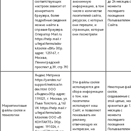
соответствующих
анонимную
до 24 месяцев с
настроек зависит от
информацию, в том
момента
конкретного
числе о количестве
последнего
браузера, более
посетителей сайта,
посещения
подробные сведения
ресурсах, с которых
Пользователем
можно найти в
они перешли, и
Сайта.
справке браузера.
страницах, которые
Оператор Mail.ru
они посмотрели
https://help.mail.r
u/legal/terms/adsv
k/cookie «ВК» (Юр.
адрес: 125167, г.
Москва,
Ленинградский
проспект д.39, стр.79)
Яндекс Метрика
https://yandex.ru/
Эти файлы cookie
support/metrica/in
используются для
Некоторые фа
dex.html ООО
сбора информации
cookie,
«Яндекс»(Юр.адрес:
о том, как
создаваемые с
119021, г. Москва, ул.
посетители
этой целью, мо
Льва Толстого, д.16)
Маркетинговые
используют наш
храниться до 1
VK https://help.mail.r
файлы cookie и
Сайт, и позволяют
месяцев с
u/legal/terms/adsv
технологии
показывать им
момента
k/cookies ООО «В
рекламу,
последнего
КОНТАКТЕ» (Юр.
отвечающую их
посещения
адрес: 191024, г.
интересам, на
Пользователем