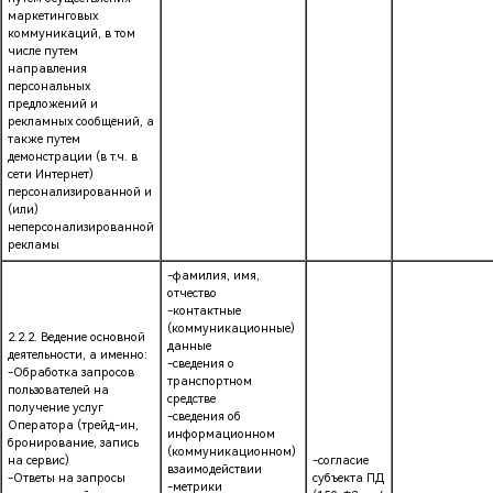
маркетинговых
коммуникаций, в том
числе путем
направления
персональных
предложений и
рекламных сообщений, а
также путем
демонстрации (в т.ч. в
сети Интернет)
персонализированной и
(или)
неперсонализированной
рекламы
-фамилия, имя,
отчество
-контактные
(коммуникационные)
2.2.2. Ведение основной
данные
деятельности, а именно:
-сведения о
-Обработка запросов
транспортном
пользователей на
средстве
получение услуг
-сведения об
Оператора (трейд-ин,
информационном
бронирование, запись
(коммуникационном)
на сервис)
-согласие
взаимодействии
-Ответы на запросы
субъекта ПД
-метрики