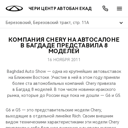
ЧЕРИ ЦЕНТР АВТОБАН ЕКАД
Березовский, Березовский тракт, стр. 11А
КОМПАНИЯ CHERY НА АВТОСАЛОНЕ
ОНЛАЙН СЕРВИСЫ
ПОКУПАТЕЛЯМ
ВЛАДЕЛЬЦАМ
О КОМПАНИИ
МИР CHERY
МОДЕЛИ
АКЦИИ
В БАГДАДЕ ПРЕДСТАВИЛА 8
МОДЕЛЕЙ
ВЫБОР И ПОКУПКА
СЕРВИС
АКСЕССУАРЫ
ВЫГОДЫ И АКЦИИ
ВЫБОР И ПОКУПКА
О НАС
ВСЕ МОДЕЛИ
16 НОЯБРЯ 2011
КРЕДИТ И СТРАХОВАНИЕ
ЗАПЧАСТИ И АКСЕССУАРЫ
О БРЕНДЕ
КРЕДИТ
МЫ В СОЦСЕТЯХ
Baghdad Auto Show — одна из крупнейших автовыставок
КРОССОВЕРЫ
на Ближнем Востоке. Участие в ней в этом году приняли
более ста автомобильных компаний. Chery привезла
ПОДДЕРЖКА
CHERY В СОЦСЕТЯХ
в Багдад 8 моделей. В том числе новинки иракского
СЕДАНЫ
рынка, которые до России еще пока не дошли — G6 и G5.
CHERY CONNECT
ЛЮДИ CHERY
НОВИНКИ
G6 и G5 — это представительские модели Chery,
БЛАГОТВОРИТЕЛЬНОСТЬ
выходящие в отдельной линейке Riich. Своим внешним
видом техническими характеристиками эти модели Chery