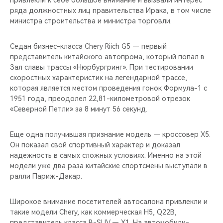
привлекли к себе большое внимание и вызвали интерес
CHERY REMOTE
ряда должностных лиц правительства Ирака, в том числе
министра строительства и министра торговли.
CHERY И СПОРТ
Седан бизнес-класса Chery Riich G5 — первый
НАШИ МЕРОПРИЯТИЯ
представитель китайского автопрома, который попал в
Зал славы трассы «Нюрбургринг». При тестировании
ВИДЕООБЗОРЫ
скоростных характеристик на легендарной трассе,
которая является местом проведения гонок Формула-1 с
1951 года, преодолел 22,81-километровой отрезок
CHERY ДЛЯ ДЕТЕЙ
«Северной Петли» за 8 минут 56 секунд.
Еще одна получившая признание модель — кроссовер X5.
Он показал свой спортивный характер и доказал
надежность в самых сложных условиях. Именно на этой
модели уже два раза китайские спортсмены выступали в
ралли Париж-Дакар.
Широкое внимание посетителей автосалона привлекли и
такие модели Chery, как коммерческая H5, Q22B,
представитель класса B-SUV — X1. На автомобили-