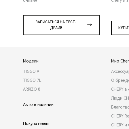
онлайн
Chery и 
ЗАПИСАТЬСЯ НА ТЕСТ-
ДРАЙВ
КУПИ
Модели
Мир Cher
TIGGO 9
Аксессу
TIGGO 7L
О бренд
ARRIZO 8
CHERY в 
Люди CH
Авто в наличии
Благотв
CHERY R
Покупателям
CHERY и