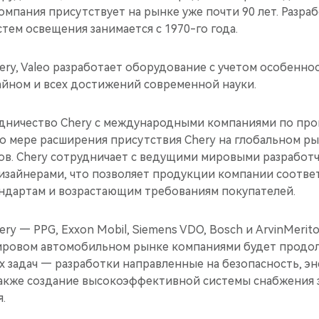
мпания присутствует на рынке уже почти 90 лет. Разра
тем освещения занимается с 1970-го года.
ry, Valeo разработает оборудование с учетом особенн
айном и всех достижений современной науки.
удничество Chery с международными компаниями по про
о мере расширения присутствия Chery на глобальном ры
ов. Chery сотрудничает с ведущими мировыми разработч
изайнерами, что позволяет продукции компании соотве
дартам и возрастающим требованиям покупателей.
ry — PPG, Exxon Mobil, Siemens VDO, Bosch и ArvinMerit
ировом автомобильном рынке компаниями будет продол
 задач — разработки направленные на безопасность, э
 также создание высокоэффективной системы снабжения 
.