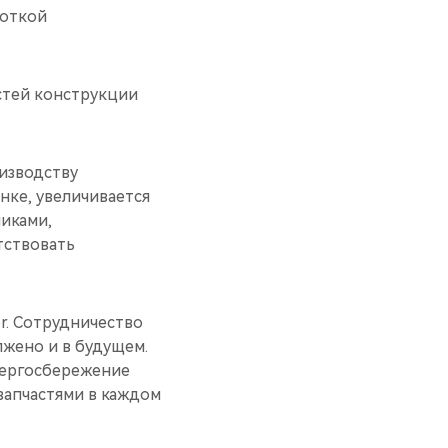
боткой
остей конструкции
изводству
нке, увеличивается
иками,
тствовать
or. Сотрудничество
жено и в будущем.
нергосбережение
запчастями в каждом