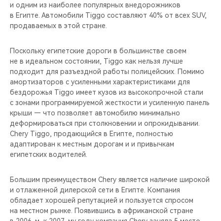
CHERY REMOTE
и одним из наиболее популярных внедорожников
в Египте. Автомобили Tiggo составляют 40% от всех SUV,
продаваемых в этой стране.
CHERY И СПОРТ
Поскольку египетские дороги в большинстве своем
НАШИ МЕРОПРИЯТИЯ
не в идеальном состоянии, Tiggo как нельзя лучше
подходит для разъездной работы полицейских. Помимо
ВИДЕООБЗОРЫ
амортизаторов с усиленными характеристиками для
бездорожья Tiggo имеет кузов из высокопрочной стали
CHERY ДЛЯ ДЕТЕЙ
с зонами программируемой жесткости и усиленную панель
крыши — что позволяет автомобилю минимально
деформироваться при столкновении и опрокидывании.
Chery Tiggo, продающийся в Египте, полностью
адаптирован к местным дорогам и и привычкам
египетских водителей.
Большим преимуществом Chery является наличие широкой
и отлаженной дилерской сети в Египте. Компания
обладает хорошей репутацией и пользуется спросом
на местном рынке. Появившись в африканской стране