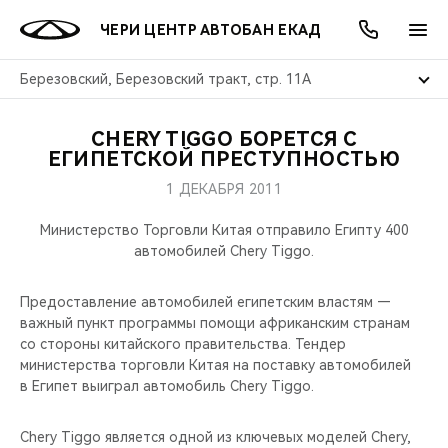
ЧЕРИ ЦЕНТР АВТОБАН ЕКАД
Березовский, Березовский тракт, стр. 11А
CHERY TIGGO БОРЕТСЯ С
ОНЛАЙН СЕРВИСЫ
ПОКУПАТЕЛЯМ
ВЛАДЕЛЬЦАМ
О КОМПАНИИ
МИР CHERY
МОДЕЛИ
АКЦИИ
ЕГИПЕТСКОЙ ПРЕСТУПНОСТЬЮ
1 ДЕКАБРЯ 2011
ВЫБОР И ПОКУПКА
СЕРВИС
АКСЕССУАРЫ
ВЫГОДЫ И АКЦИИ
ВЫБОР И ПОКУПКА
О НАС
ВСЕ МОДЕЛИ
Министерство Торговли Китая отправило Египту 400
КРЕДИТ И СТРАХОВАНИЕ
ЗАПЧАСТИ И АКСЕССУАРЫ
О БРЕНДЕ
КРЕДИТ
МЫ В СОЦСЕТЯХ
автомобилей Chery Tiggo.
КРОССОВЕРЫ
ПОДДЕРЖКА
CHERY В СОЦСЕТЯХ
Предоставление автомобилей египетским властям —
СЕДАНЫ
важный пункт программы помощи африканским странам
со стороны китайского правительства. Тендер
CHERY CONNECT
ЛЮДИ CHERY
министерства торговли Китая на поставку автомобилей
НОВИНКИ
в Египет выиграл автомобиль Chery Tiggo.
БЛАГОТВОРИТЕЛЬНОСТЬ
Chery Tiggo является одной из ключевых моделей Chery,