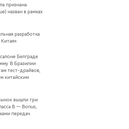
ла признана
e) назван в рамках
ельная разработка
Китая».
осалоне Белграде
мму. В Бразилии
там тест-драйвов,
им китайским
 рынок вышли три
асса B — Bonus,
ками передач.