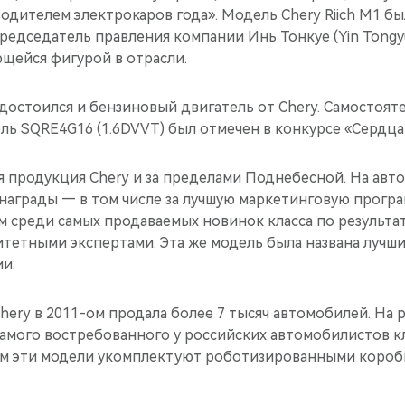
дителем электрокаров года». Модель Chery Riich M1 бы
редседатель правления компании Инь Тонкуе (Yin Tongyu
щейся фигурой в отрасли.
достоился и бензиновый двигатель от Chery. Самостоят
ь SQRE4G16 (1.6DVVT) был отмечен в конкурсе «Сердца 
я продукция Chery и за пределами Поднебесной. На авт
награды — в том числе за лучшую маркетинговую програ
м среди самых продаваемых новинок класса по результа
тетными экспертами. Эта же модель была названа лучш
и.
hery в 2011-ом продала более 7 тысяч автомобилей. На
амого востребованного у российских автомобилистов кл
2-ом эти модели укомплектуют роботизированными короб