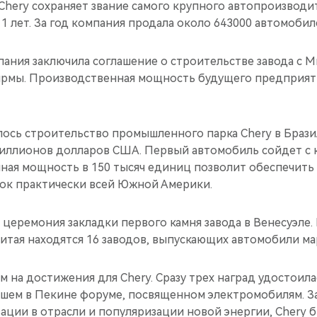
 Chery сохраняет звание самого крупного автопроизводит
1 лет. За год компания продала около 643000 автомобил
мпания заключила соглашение о строительстве завода с
рмы. Производственная мощность будущего предприят
алось строительство промышленного парка Chery в Браз
иллионов долларов США. Первый автомобиль сойдет с к
нная мощность в 150 тысяч единиц позволит обеспечит
к практически всей Южной Америки.
ь церемония закладки первого камня завода в Венесуэле
итая находятся 16 заводов, выпускающих автомобили ма
м на достижения для Chery. Сразу трех наград удостоил
шем в Пекине форуме, посвященном электромобилям. З
ации в отрасли и популяризации новой энергии, Chery 