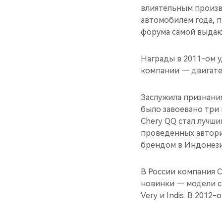
влиятельным произво
автомобилем года, п
форума самой выдаю
Награды в 2011-ом у
компании — двигател
Заслужила признани
было завоевано три 
Chery QQ стал лучши
проведенных автори
брендом в Индонези
В России компания C
новинки — модели с
Very и Indis. В 201