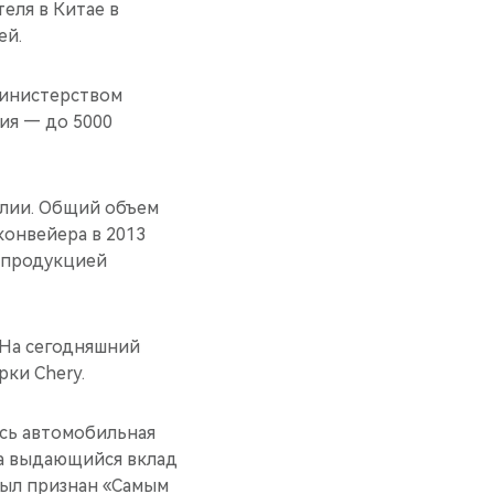
еля в Китае в
ей.
 Министерством
ия — до 5000
илии. Общий объем
онвейера в 2013
ь продукцией
. На сегодняшний
рки Chery.
ась автомобильная
а выдающийся вклад
был признан «Самым