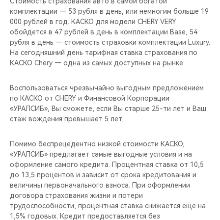
Стоимость страхования авто в самой богатой
CHERY REMOTE
комплектации — 53 рубля в день, или немногим больше 19
000 рублей в год. КАСКО для модели CHERY VERY
CHERY И СПОРТ
обойдется в 47 рублей в день в комплектации Base, 54
рубля в день — стоимость страховки комплектации Luxury.
НАШИ МЕРОПРИЯТИЯ
На сегодняшний день тарифная ставка страхования по
КАСКО Chery — одна из самых доступных на рынке.
ВИДЕООБЗОРЫ
Воспользоваться чрезвычайно выгодным предложением
по КАСКО от CHERY и Финансовой Корпорации
CHERY ДЛЯ ДЕТЕЙ
«УРАЛСИБ», Вы сможете, если Вы старше 25-ти лет и Ваш
стаж вождения превышает 5 лет.
Помимо беспрецедентно низкой стоимости КАСКО,
«УРАЛСИБ» предлагает самые выгодные условия и на
оформление самого кредита. Процентная ставка от 10,5
до 13,5 процентов и зависит от срока кредитования и
величины первоначального взноса. При оформлении
договора страхования жизни и потери
трудоспособности, процентная ставка снижается еще на
1,5% годовых. Кредит предоставляется без