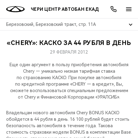
ЧЕРИ ЦЕНТР АВТОБАН ЕКАД
Березовский, Березовский тракт, стр. 11А
«CHERY»: КАСКО ЗА 44 РУБЛЯ В ДЕНЬ
ОНЛАЙН СЕРВИСЫ
ПОКУПАТЕЛЯМ
ВЛАДЕЛЬЦАМ
О КОМПАНИИ
МИР CHERY
МОДЕЛИ
АКЦИИ
29 ФЕВРАЛЯ 2012
ВЫБОР И ПОКУПКА
СЕРВИС
АКСЕССУАРЫ
ВЫГОДЫ И АКЦИИ
ВЫБОР И ПОКУПКА
О НАС
ВСЕ МОДЕЛИ
Еще один аргумент в пользу приобретения автомобиля
Chery — уникально низкая тарифная ставка
КРЕДИТ И СТРАХОВАНИЕ
ЗАПЧАСТИ И АКСЕССУАРЫ
О БРЕНДЕ
КРЕДИТ
МЫ В СОЦСЕТЯХ
по страхованию КАСКО. При покупке автомобиля
КРОССОВЕРЫ
по кредитной программе «CHERY — в кредит», Вы,
сможете воспользоваться специальным предложением
ПОДДЕРЖКА
CHERY В СОЦСЕТЯХ
от Chery и Финансовой Корпорации «УРАЛСИБ».
СЕДАНЫ
CHERY CONNECT
ЛЮДИ CHERY
Владельцам нового автомобиля Chery BONUS КАСКО
НОВИНКИ
обойдется в 44 рубля в день. 16 100 рублей будет стоить
БЛАГОТВОРИТЕЛЬНОСТЬ
безопасность автомобиля в течение года. Такова
стоимость страховки модели BONUS в комплектации Base.