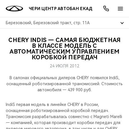
ЧЕРИ ЦЕНТР АВТОБАН ЕКАД
Березовский, Березовский тракт, стр. 11А
CHERY INDIS — САМАЯ БЮДЖЕТНАЯ
ОНЛАЙН СЕРВИСЫ
ПОКУПАТЕЛЯМ
ВЛАДЕЛЬЦАМ
О КОМПАНИИ
МИР CHERY
МОДЕЛИ
АКЦИИ
В КЛАССЕ МОДЕЛЬ С
АВТОМАТИЧЕСКИМ УПРАВЛЕНИЕМ
КОРОБКОЙ ПЕРЕДАЧ
ВЫБОР И ПОКУПКА
СЕРВИС
АКСЕССУАРЫ
ВЫГОДЫ И АКЦИИ
ВЫБОР И ПОКУПКА
О НАС
ВСЕ МОДЕЛИ
24 ИЮЛЯ 2012
КРЕДИТ И СТРАХОВАНИЕ
ЗАПЧАСТИ И АКСЕССУАРЫ
О БРЕНДЕ
КРЕДИТ
МЫ В СОЦСЕТЯХ
КРОССОВЕРЫ
В салонах официальных дилеров CHERY появился IndiS,
оснащенный роботизированной трансмиссией. Стоимость
ПОДДЕРЖКА
CHERY В СОЦСЕТЯХ
автомобиля — 439 900 руб.
СЕДАНЫ
CHERY CONNECT
ЛЮДИ CHERY
IndiS первая модель в линейке CHERY в России,
НОВИНКИ
оснащенная роботизированной коробкой передач.
БЛАГОТВОРИТЕЛЬНОСТЬ
Трансмиссия разрабатывалась совместно с Magneti Marelli
— компанией, которая производит коробки передач для
лидеров мирового автопрома, в том числе и для CHERY.