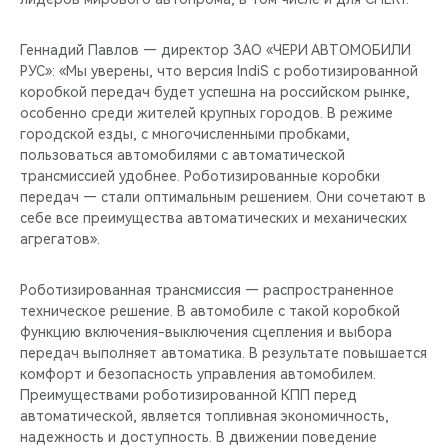
CHERY REMOTE
Геннадий Павлов — директор ЗАО «ЧЕРИ АВТОМОБИЛИ
CHERY И СПОРТ
РУС»: «Мы уверены, что версия IndiS с роботизированной
коробкой передач будет успешна на российском рынке,
НАШИ МЕРОПРИЯТИЯ
особенно среди жителей крупных городов. В режиме
городской езды, с многочисленными пробками,
пользоваться автомобилями с автоматической
ВИДЕООБЗОРЫ
трансмиссией удобнее. Роботизированные коробки
передач — стали оптимальным решением. Они сочетают в
CHERY ДЛЯ ДЕТЕЙ
себе все преимущества автоматических и механических
агрегатов».
Роботизированная трансмиссия — распространенное
техническое решение. В автомобиле с такой коробкой
функцию включения-выключения сцепления и выбора
передач выполняет автоматика. В результате повышается
комфорт и безопасность управления автомобилем.
Преимуществами роботизированной КПП перед
автоматической, является топливная экономичность,
надежность и доступность. В движении поведение