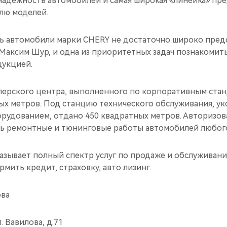
 надежность автомобилей и самая широкая «линейка» пр
лю моделей.
ь автомобили марки CHERY не достаточно широко пред
 Максим Шур, и одна из приоритетных задач познакомит
дукцией.
ерского центра, выполненного по корпоративным ста
ых метров. Под станцию технического обслуживания, у
удованием, отдано 450 квадратных метров. Авторизо
ь ремонтные и тюнинговые работы автомобилей любого
азывает полный спектр услуг по продаже и обслуживан
мить кредит, страховку, авто лизинг.
ва
. Вавилова, д.71