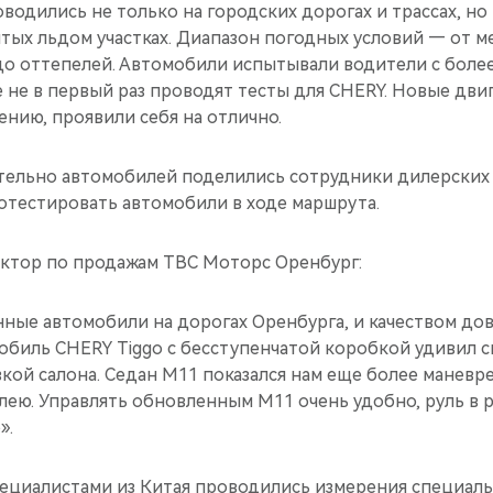
водились не только на городских дорогах и трассах, но
ых льдом участках. Диапазон погодных условий — от ме
до оттепелей. Автомобили испытывали водители с боле
 не в первый раз проводят тесты для CHERY. Новые дви
рению, проявили себя на отлично.
тельно автомобилей поделились сотрудники дилерских
отестировать автомобили в ходе маршрута.
ктор по продажам ТВС Моторс Оренбург:
ные автомобили на дорогах Оренбурга, и качеством до
биль CHERY Tiggo с бесступенчатой коробкой удивил с
зкой салона. Седан М11 показался нам еще более манев
ею. Управлять обновленным М11 очень удобно, руль в р
».
пециалистами из Китая проводились измерения специал