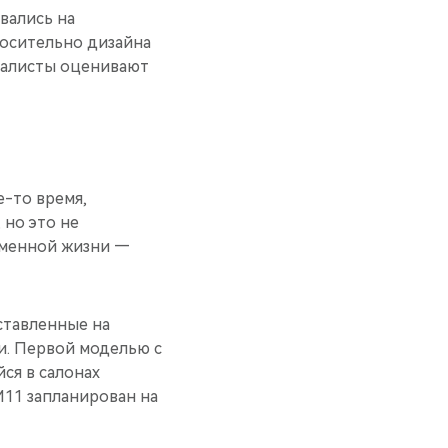
вались на
носительно дизайна
иалисты оценивают
е-то время,
 но это не
еменной жизни —
ставленные на
и. Первой моделью с
ся в салонах
11 запланирован на