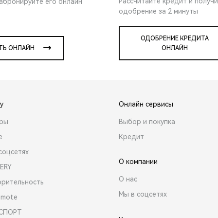
Рассчитайте кредит и получ
забронируйте его онлайн
одобрение за 2 минуты
ОДОБРЕНИЕ КРЕДИТА
ТЬ ОНЛАЙН
ОНЛАЙН
y
Онлайн сервисы
ары
Выбор и покупка
е
Кредит
соцсетях
О компании
ERY
О нас
орительность
Мы в соцсетях
emote
 СПОРТ