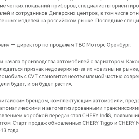
ме четких показаний приборов, специалисты ориентиро
лей и сотрудников Дилерских центров, в том числе от
ленных моделей на российском рынке. Последние спец
вич — директор по продажам ТВС Моторс Оренбург:
 начала производства автомобилей с вариатором. Како
людаться признак недоверия из-за их новизны на рынке,
втомобиль с CVT становится неотъемлемой частью совр
ели будет, и он будет расти».
китайским брендом, комплектующим автомобили, пред
автоматическими и автоматизированными трансмиссиям
влением коробкой передач стал CHERY IndiS, появивший
том. Старт продаж обновленных CHERY Tiggo и CHERY M
13 года.