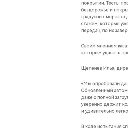
покрытии. Тесты про
бездорожье и покрыт
градусных морозов 
стажем, которые уже
передач, по их заве
Своим мнением каса
которым удалось пр
Щепенев Илья, дире
«Мы опробовали дан
Обновленный автомо
даже с полной загру
уверенно держит кол
и удивительно легко
В ходе испытания с