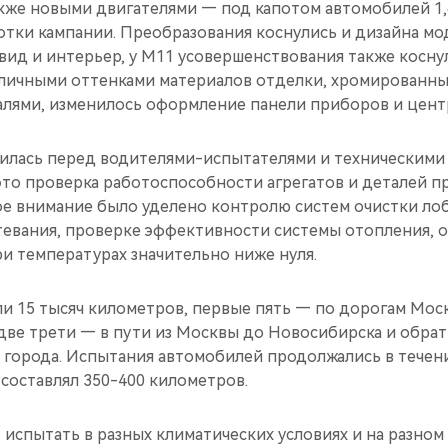
акже новыми двигателями — под капотом автомобилей 
тки кампании. Преобразования коснулись и дизайна мод
вид и интерьер, у М11 усовершенствования также косн
зличными оттенками материалов отделки, хромированн
лями, изменилось оформление панели приборов и цент
авилась перед водителями-испытателями и техническими
то проверка работоспособности агрегатов и деталей п
ое внимание было уделено контролю систем очистки лоб
тевания, проверке эффективности системы отопления, 
ри температурах значительно ниже нуля.
и 15 тысяч километров, первые пять — по дорогам Мос
две трети — в пути из Москвы до Новосибирска и обратн
 города. Испытания автомобилей продолжались в течени
составлял 350-400 километров.
 испытать в разных климатических условиях и на разно