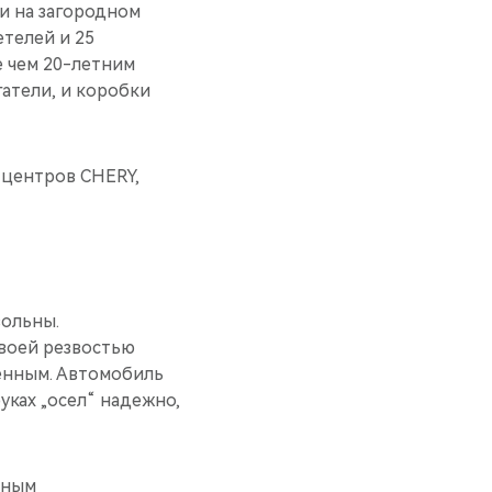
 и на загородном
телей и 25
е чем 20-летним
гатели, и коробки
 центров CHERY,
вольны.
воей резвостью
ренным. Автомобиль
уках „осел“ надежно,
ьным