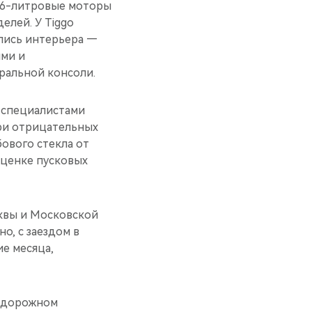
1,6-литровые моторы
елей. У Tiggo
улись интерьера —
ыми и
ральной консоли.
 специалистами
ри отрицательных
ового стекла от
оценке пусковых
квы и Московской
о, с заездом в
е месяца,
м дорожном