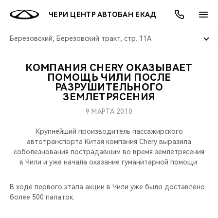
ЧЕРИ ЦЕНТР АВТОБАН ЕКАД
Березовский, Березовский тракт, стр. 11А
КОМПАНИЯ CHERY ОКАЗЫВАЕТ
ОНЛАЙН СЕРВИСЫ
ПОКУПАТЕЛЯМ
ВЛАДЕЛЬЦАМ
О КОМПАНИИ
МИР CHERY
МОДЕЛИ
АКЦИИ
ПОМОЩЬ ЧИЛИ ПОСЛЕ
РАЗРУШИТЕЛЬНОГО
ЗЕМЛЕТРЯСЕНИЯ
ВЫБОР И ПОКУПКА
СЕРВИС
АКСЕССУАРЫ
ВЫГОДЫ И АКЦИИ
ВЫБОР И ПОКУПКА
О НАС
ВСЕ МОДЕЛИ
9 МАРТА 2010
КРЕДИТ И СТРАХОВАНИЕ
ЗАПЧАСТИ И АКСЕССУАРЫ
О БРЕНДЕ
КРЕДИТ
МЫ В СОЦСЕТЯХ
КРОССОВЕРЫ
Крупнейший производитель пассажирского
автотранспорта Китая компания Chery выразила
ПОДДЕРЖКА
CHERY В СОЦСЕТЯХ
соболезнования пострадавшим во время землетрясения
СЕДАНЫ
в Чили и уже начала оказание гуманитарной помощи.
CHERY CONNECT
ЛЮДИ CHERY
НОВИНКИ
В ходе первого этапа акции в Чили уже было доставлено
БЛАГОТВОРИТЕЛЬНОСТЬ
более 500 палаток.