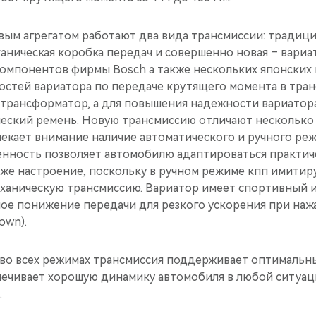
овым агрегатом работают два вида трансмиссии: традиц
аническая коробка передач и совершенно новая – вариа
компонентов фирмы Bosch а также нескольких японских
стей вариатора по передаче крутящего момента в тра
трансформатор, а для повышения надежности вариатор
еский ремень. Новую трансмиссию отличают несколько
лекает внимание наличие автоматического и ручного ре
бенность позволяет автомобилю адаптироваться практи
аже настроение, поскольку в ручном режиме кпп имитир
ханическую трансмиссию. Вариатор имеет спортивный и
ое понижение передачи для резкого ускорения при наж
own).
 во всех режимах трансмиссия поддерживает оптималь
печивает хорошую динамику автомобиля в любой ситуац
.