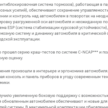
антиблокировочная система тормозов), работающая в па
озных усилий), обеспечивают сохранение управляемост
нии и контроль над автомобилем в поворотах на неод
ровку разгруженной оси автомобиля и неожиданную п
ема ESP (система стабилизации курсовой устойчивости),
мозную систему и динамику автомобиля в критической 
одской эксплуатации.
 прошел серию краш-тестов по системе C-NCAP*** и пол
ную оценку.
ения произошли в интерьере и эргономике автомобиля
ая консоль и панель приборов в угоду современным те
мики.
лучило увеличенную боковую поддержку с возможностью
 обновленным автомобилем обеспечивают и новые для 
лей системы. В максимальной комплектации обновлен