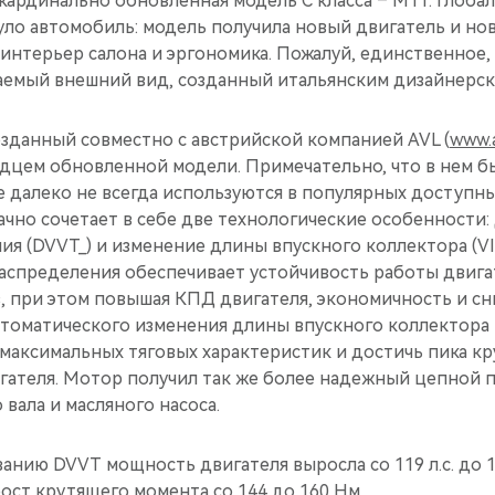
 кардинально обновленная модель C класса – М11. Глоб
уло автомобиль: модель получила новый двигатель и но
 интерьер салона и эргономика. Пожалуй, единственное,
емый внешний вид, созданный итальянским дизайнерским
озданный совместно с австрийской компанией AVL (
www.
рдцем обновленной модели. Примечательно, что в нем 
 далеко не всегда используются в популярных доступны
ачно сочетает в себе две технологические особенности
ия (DVVT_) и изменение длины впускного коллектора (VI
распределения обеспечивает устойчивость работы двига
, при этом повышая КПД двигателя, экономичность и с
втоматического изменения длины впускного коллектора
 максимальных тяговых характеристик и достичь пика к
игателя. Мотор получил так же более надежный цепной 
вала и масляного насоса.
анию DVVT мощность двигателя выросла со 119 л.с. до 126
ост крутящего момента со 144 до 160 Нм.