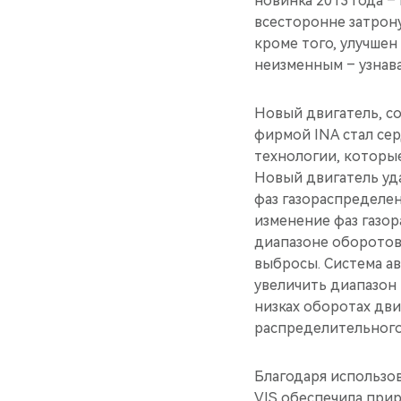
новинка 2013 года –
всесторонне затрон
кроме того, улучшен
неизменным – узнава
Новый двигатель, с
фирмой INA стал се
технологии, которые
Новый двигатель уд
фаз газораспределен
изменение фаз газо
диапазоне оборотов
выбросы. Система а
увеличить диапазон
низках оборотах дв
распределительного 
Благодаря использов
VIS обеспечила прир