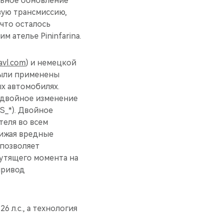
альное обновление
вую трансмиссию,
 что осталось
 ателье Pininfarina.
avl.com
) и немецкой
были применены
х автомобилях.
: двойное изменение
S_*). Двойное
теля во всем
нижая вредные
 позволяет
рутящего момента на
привод
 л.с., а технология