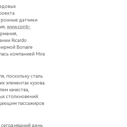
редовых
роекта.
ктронные датчики
ния,
www.conti-
ермания,
ании Ricardo
фирмой Bonaire
лась компанией Mira
я, поскольку сталь
их элементах кузова.
ем качества,
ных столкновений.
щающим пассажиров
а сегодняшний день