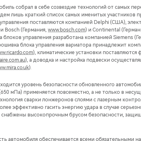
биль собрал в себе созвездие технологий от самых пе
дем лишь краткий список самых именитых участников п
управления поставляются компанией Delphi (США), эле
и Bosch (Германия,
www.bosch.com
) и Continental (Герма
ка блоков управления разработана компанией Siemens (Г
прошивка блока управления вариатора принадлежит комп
w.ricardo.com
), климатические установки поставляются 
ire.com.au
), а доводка и настройка подвески осуществля
w.mira.co.uk
).
аходится уровень безопасности обновленного автомобил
650 мПа) применяется повсеместно, а не только в несущ
хнология сварки лонжеронов слоями с лазерным контрол
олее эффективно гасить энергию удара в случае серьез
 снабжены высокопрочным брусом безопасности, защи
сть автомобиля обеспечивается всеми обязательными н