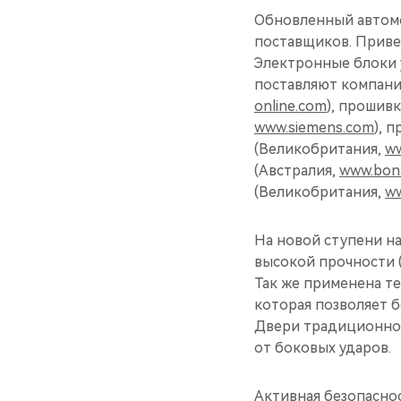
Обновленный автомо
поставщиков. Приве
Электронные блоки 
поставляют компани
online.com
), прошив
www.siemens.com
), 
(Великобритания,
ww
(Австралия,
www.bona
(Великобритания,
ww
На новой ступени н
высокой прочности (
Так же применена те
которая позволяет б
Двери традиционно
от боковых ударов.
Активная безопасно