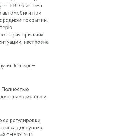
ре с EBD (система
и автомобиля при
нородном покрытии,
отерю
 которая призвана
ситуации, настроена
учил 5 звезд –
. Полностью
нденциям дизайна и
 ее регулировки.
класса доступных
ный CHERY M11