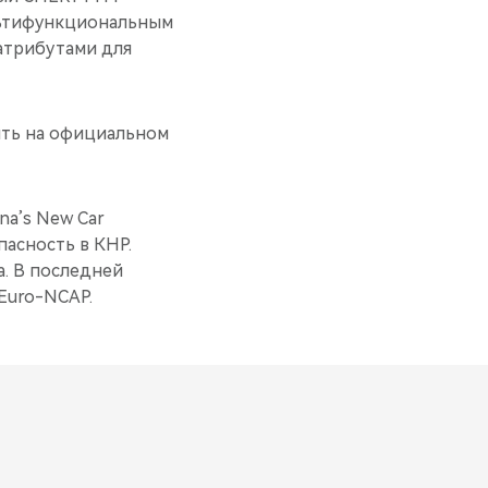
льтифункциональным
атрибутами для
ть на официальном
hina’s New Car
пасность в КНР.
а. В последней
Euro-NCAP.