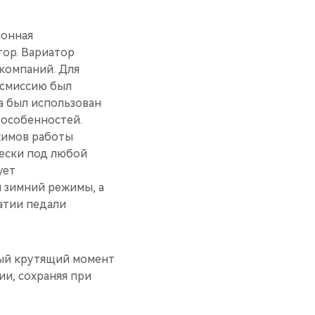
ионная
тор. Вариатор
 компаний. Для
нсмиссию был
а был использован
 особенностей.
жимов работы
чески под любой
ует
 зимний режимы, а
атии педали
ный крутящий момент
ии, сохраняя при