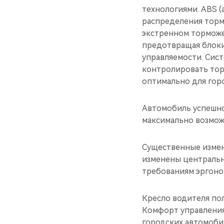
технологиями. ABS (
распределения торм
экстренном торможе
предотвращая блоки
управляемости. Сист
контролировать тор
оптимально для гор
Автомобиль успешно
максимально возмож
Существенные измен
изменены центральн
требованиям эргоно
Кресло водителя по
Комфорт управления
городских автомоби