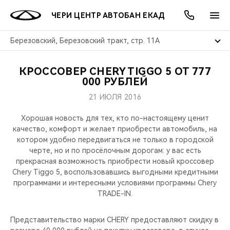
ЧЕРИ ЦЕНТР АВТОБАН ЕКАД
Березовский, Березовский тракт, стр. 11А
КРОССОВЕР CHERY TIGGO 5 ОТ 777
ОНЛАЙН СЕРВИСЫ
ПОКУПАТЕЛЯМ
ВЛАДЕЛЬЦАМ
О КОМПАНИИ
МИР CHERY
МОДЕЛИ
АКЦИИ
000 РУБЛЕЙ
21 ИЮЛЯ 2016
ВЫБОР И ПОКУПКА
СЕРВИС
АКСЕССУАРЫ
ВЫГОДЫ И АКЦИИ
ВЫБОР И ПОКУПКА
О НАС
ВСЕ МОДЕЛИ
Хорошая новость для тех, кто по-настоящему ценит
КРЕДИТ И СТРАХОВАНИЕ
ЗАПЧАСТИ И АКСЕССУАРЫ
О БРЕНДЕ
КРЕДИТ
МЫ В СОЦСЕТЯХ
качество, комфорт и желает приобрести автомобиль, на
КРОССОВЕРЫ
котором удобно передвигаться не только в городской
черте, но и по просёлочным дорогам: у вас есть
ПОДДЕРЖКА
CHERY В СОЦСЕТЯХ
прекрасная возможность приобрести новый кроссовер
СЕДАНЫ
Chery Tiggo 5, воспользовавшись выгодными кредитными
CHERY CONNECT
ЛЮДИ CHERY
программами и интересными условиями программы Chery
TRADE-IN.
НОВИНКИ
БЛАГОТВОРИТЕЛЬНОСТЬ
Представительство марки CHERY предоставляют скидку в