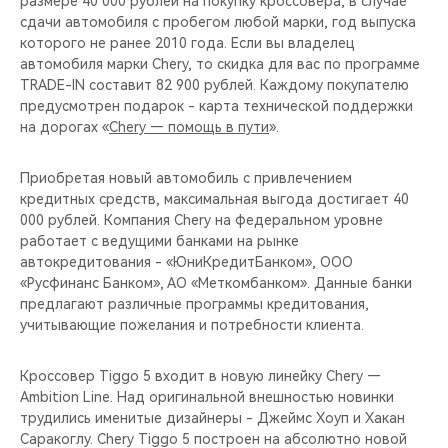
размере 40 000 рублей на покупку кроссовера, в случае
CHERY REMOTE
сдачи автомобиля с пробегом любой марки, год выпуска
которого не ранее 2010 года. Если вы владелец
CHERY И СПОРТ
автомобиля марки Chery, то скидка для вас по программе
TRADE-IN составит 82 900 рублей. Каждому покупателю
НАШИ МЕРОПРИЯТИЯ
предусмотрен подарок - карта технической поддержки
на дорогах «
Chery — помощь в пути
».
ВИДЕООБЗОРЫ
Приобретая новый автомобиль с привлечением
кредитных средств, максимальная выгода достигает 40
CHERY ДЛЯ ДЕТЕЙ
000 рублей. Компания Chery на федеральном уровне
работает с ведущими банками на рынке
автокредитования - «ЮниКредитБанком», ООО
«Русфинанс Банком», АО «Меткомбанком». Данные банки
предлагают различные программы кредитования,
учитывающие пожелания и потребности клиента.
Кроссовер Tiggo 5 входит в новую линейку Chery —
Ambition Line. Над оригинальной внешностью новинки
трудились именитые дизайнеры - Джеймс Хоуп и Хакан
Саракоглу. Chery Tiggo 5 построен на абсолютно новой