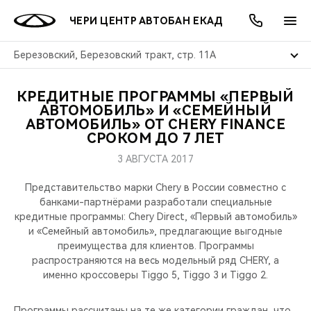
ЧЕРИ ЦЕНТР АВТОБАН ЕКАД
Березовский, Березовский тракт, стр. 11А
КРЕДИТНЫЕ ПРОГРАММЫ «ПЕРВЫЙ
ОНЛАЙН СЕРВИСЫ
ПОКУПАТЕЛЯМ
ВЛАДЕЛЬЦАМ
О КОМПАНИИ
МИР CHERY
МОДЕЛИ
АКЦИИ
АВТОМОБИЛЬ» И «СЕМЕЙНЫЙ
АВТОМОБИЛЬ» ОТ CHERY FINANCE
СРОКОМ ДО 7 ЛЕТ
ВЫБОР И ПОКУПКА
СЕРВИС
АКСЕССУАРЫ
ВЫГОДЫ И АКЦИИ
ВЫБОР И ПОКУПКА
О НАС
ВСЕ МОДЕЛИ
3 АВГУСТА 2017
КРЕДИТ И СТРАХОВАНИЕ
ЗАПЧАСТИ И АКСЕССУАРЫ
О БРЕНДЕ
КРЕДИТ
МЫ В СОЦСЕТЯХ
КРОССОВЕРЫ
Представительство марки Chery в России совместно с
банками-партнёрами разработали специальные
ПОДДЕРЖКА
CHERY В СОЦСЕТЯХ
кредитные программы: Chery Direct, «Первый автомобиль»
СЕДАНЫ
и «Семейный автомобиль», предлагающие выгодные
CHERY CONNECT
ЛЮДИ CHERY
преимущества для клиентов. Программы
распространяются на весь модельный ряд CHERY, а
НОВИНКИ
именно кроссоверы Tiggo 5, Tiggo 3 и Tiggo 2.
БЛАГОТВОРИТЕЛЬНОСТЬ
Программы рассчитаны на те же категории граждан, что