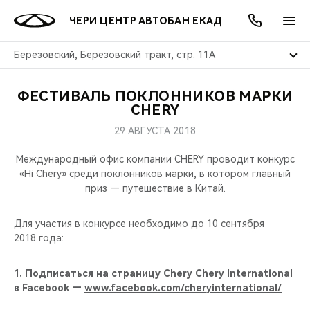
ЧЕРИ ЦЕНТР АВТОБАН ЕКАД
Березовский, Березовский тракт, стр. 11А
ФЕСТИВАЛЬ ПОКЛОННИКОВ МАРКИ
ОНЛАЙН СЕРВИСЫ
ПОКУПАТЕЛЯМ
ВЛАДЕЛЬЦАМ
О КОМПАНИИ
МИР CHERY
МОДЕЛИ
АКЦИИ
CHERY
29 АВГУСТА 2018
ВЫБОР И ПОКУПКА
СЕРВИС
АКСЕССУАРЫ
ВЫГОДЫ И АКЦИИ
ВЫБОР И ПОКУПКА
О НАС
ВСЕ МОДЕЛИ
Международный офис компании CHERY проводит конкурс
КРЕДИТ И СТРАХОВАНИЕ
ЗАПЧАСТИ И АКСЕССУАРЫ
О БРЕНДЕ
КРЕДИТ
МЫ В СОЦСЕТЯХ
«Hi Chery» среди поклонников марки, в котором главный
КРОССОВЕРЫ
приз — путешествие в Китай.
ПОДДЕРЖКА
CHERY В СОЦСЕТЯХ
СЕДАНЫ
Для участия в конкурсе необходимо до 10 сентября
2018 года:
CHERY CONNECT
ЛЮДИ CHERY
НОВИНКИ
1. Подписаться на страницу Chery Chery International
БЛАГОТВОРИТЕЛЬНОСТЬ
в Facebook —
www.facebook.com/cheryinternational/