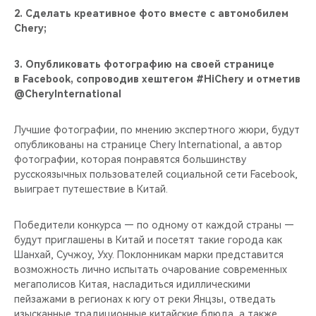
CHERY REMOTE
2. Сделать креативное фото вместе с автомобилем
Chery;
CHERY И СПОРТ
3. Опубликовать фотографию на своей странице
НАШИ МЕРОПРИЯТИЯ
в Facebook, сопроводив хештегом #HiChery и отметив
@CheryInternational
ВИДЕООБЗОРЫ
Лучшие фотографии, по мнению экспертного жюри, будут
опубликованы на странице Chery International, а автор
CHERY ДЛЯ ДЕТЕЙ
фотографии, которая понравятся большинству
русскоязычных пользователей социальной сети Facebook,
выиграет путешествие в Китай.
Победители конкурса — по одному от каждой страны —
будут приглашены в Китай и посетят такие города как
Шанхай, Сучжоу, Уху. Поклонникам марки представится
возможность лично испытать очарование современных
мегаполисов Китая, насладиться идиллическими
пейзажами в регионах к югу от реки Янцзы, отведать
изысканные традиционные китайские блюда, а также