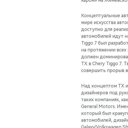
каром» на Женевском
Концептуальные авт
мире искусства авт
доступно для реали
автомобилей идут н
Tiggo 7 был разрабо
на протяжении всех
должен доминироват
TX в Chery Tiggo 7.
совершить прорыв в
Над концептом TX и
дизайнеров под рук
таких компаниях, как
General Motors. Име
который был краеуг
автомобилей, дизайн
Galaxy/Volkswagen Sha