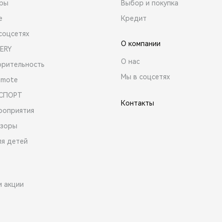
ары
Выбор и покупка
е
Кредит
соцсетях
О компании
ERY
О нас
орительность
Мы в соцсетях
emote
 СПОРТ
Контакты
роприятия
зоры
ля детей
и акции