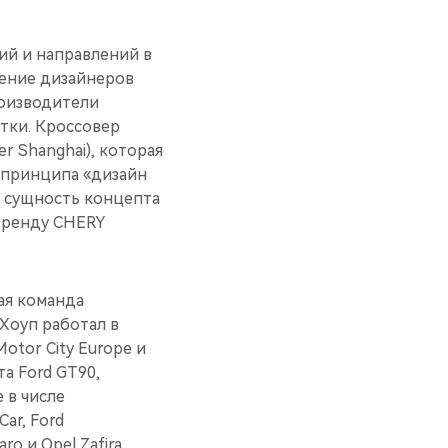
й и направлений в
дение дизайнеров
роизводители
тки. Кроссовер
r Shanghai), которая
 принципа «дизайн
ю сущность концепта
 бренду CHERY
ая команда
Хоуп работал в
Motor City Europe и
а Ford GT90,
 в числе
ar, Ford
ro и Opel Zafira.