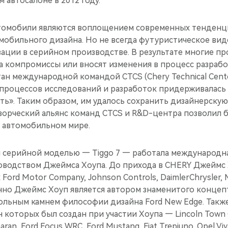
 автосалоне в 2012 году.
омобили являются воплощением современных тенденци
омобильного дизайна. Но не всегда футуристическое ви
зации в серийном производстве. В результате многие п
а компромиссы или вносят изменения в процесс разрабо
тан международной командой CTCS (Chery Technical Cente
 процессов исследований и разработок придерживалась
ь». Таким образом, им удалось сохранить дизайнерску
 Творческий альянс команд CTCS и R&D-центра позволил
 автомобильном мире.
 серийной моделью — Tiggo 7 — работала международн
оводством Джеймса Хоупа. До прихода в CHERY Джеймс 
 Ford Motor Company, Johnson Controls, DaimlerChrysler, 
нно Джеймс Хоуп является автором знаменитого концепт
ольным камнем философии дизайна Ford New Edge. Также
 которых был создан при участии Хоупа — Lincoln Town C
ran, Ford Focus WRC, Ford Mustang, Fiat Trepiuno, Opel Viva