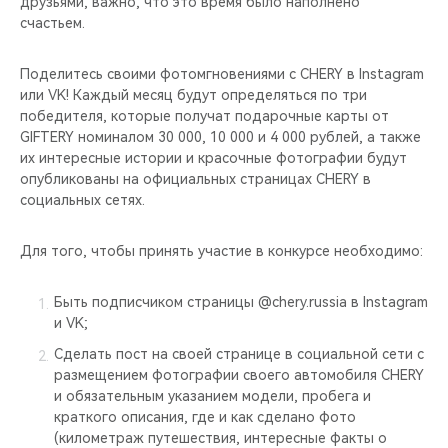
друзьями, важно, что это время было наполнено
CHERY REMOTE
счастьем.
CHERY И СПОРТ
Поделитесь своими фотомгновениями с CHERY в Instagram
или VK! Каждый месяц будут определяться по три
НАШИ МЕРОПРИЯТИЯ
победителя, которые получат подарочные карты от
GIFTERY номиналом 30 000, 10 000 и 4 000 рублей, а также
ВИДЕООБЗОРЫ
их интересные истории и красочные фотографии будут
опубликованы на официальных страницах CHERY в
социальных сетях.
CHERY ДЛЯ ДЕТЕЙ
Для того, чтобы принять участие в конкурсе необходимо:
Быть подписчиком страницы @chery.russia в Instagram
и VK;
Сделать пост на своей странице в социальной сети с
размещением фотографии своего автомобиля CHERY
и обязательным указанием модели, пробега и
краткого описания, где и как сделано фото
(километраж путешествия, интересные факты о