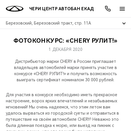
ЧЕРИ ЦЕНТР АВТОБАН ЕКАД
Березовский, Березовский тракт, стр. 11А
ФОТОКОНКУРС: «CHERY РУЛИТ!»
ОНЛАЙН СЕРВИСЫ
ПОКУПАТЕЛЯМ
ВЛАДЕЛЬЦАМ
О КОМПАНИИ
МИР CHERY
МОДЕЛИ
АКЦИИ
1 ДЕКАБРЯ 2020
ВЫБОР И ПОКУПКА
СЕРВИС
АКСЕССУАРЫ
ВЫГОДЫ И АКЦИИ
ВЫБОР И ПОКУПКА
О НАС
ВСЕ МОДЕЛИ
Дистрибьютор марки CHERY в России приглашает
владельцев автомобилей марки принять участие в
КРЕДИТ И СТРАХОВАНИЕ
ЗАПЧАСТИ И АКСЕССУАРЫ
О БРЕНДЕ
КРЕДИТ
МЫ В СОЦСЕТЯХ
конкурсе «CHERY РУЛИТ!» и получить возможность
КРОССОВЕРЫ
выиграть сертификат номиналом 30 000 рублей.
ПОДДЕРЖКА
CHERY В СОЦСЕТЯХ
СЕДАНЫ
Для участия в конкурсе необходимо иметь прекрасное
настроение, ворох ярких впечатлений и незабываемых
CHERY CONNECT
ЛЮДИ CHERY
мгновений! Мы очень надеемся, что этим летом вам
НОВИНКИ
удалось вырваться из городской суеты и отправиться в
БЛАГОТВОРИТЕЛЬНОСТЬ
путешествие на своём автомобиле CHERY! Неважно это
была длинная поездка к морю, или выезд на пикник с