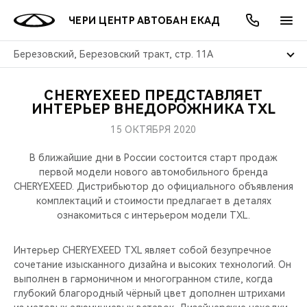
ЧЕРИ ЦЕНТР АВТОБАН ЕКАД
Березовский, Березовский тракт, стр. 11А
CHERYEXEED ПРЕДСТАВЛЯЕТ
ОНЛАЙН СЕРВИСЫ
ПОКУПАТЕЛЯМ
ВЛАДЕЛЬЦАМ
О КОМПАНИИ
МИР CHERY
МОДЕЛИ
АКЦИИ
ИНТЕРЬЕР ВНЕДОРОЖНИКА TXL
15 ОКТЯБРЯ 2020
ВЫБОР И ПОКУПКА
СЕРВИС
АКСЕССУАРЫ
ВЫГОДЫ И АКЦИИ
ВЫБОР И ПОКУПКА
О НАС
ВСЕ МОДЕЛИ
В ближайшие дни в России состоится старт продаж
КРЕДИТ И СТРАХОВАНИЕ
ЗАПЧАСТИ И АКСЕССУАРЫ
О БРЕНДЕ
КРЕДИТ
МЫ В СОЦСЕТЯХ
первой модели нового автомобильного бренда
КРОССОВЕРЫ
CHERYEXEED. Дистрибьютор до официального объявления
комплектаций и стоимости предлагает в деталях
ПОДДЕРЖКА
CHERY В СОЦСЕТЯХ
ознакомиться с интерьером модели TXL.
СЕДАНЫ
CHERY CONNECT
ЛЮДИ CHERY
Интерьер CHERYEXEED TXL являет собой безупречное
НОВИНКИ
сочетание изысканного дизайна и высоких технологий. Он
БЛАГОТВОРИТЕЛЬНОСТЬ
выполнен в гармоничном и многогранном стиле, когда
глубокий благородный чёрный цвет дополнен штрихами