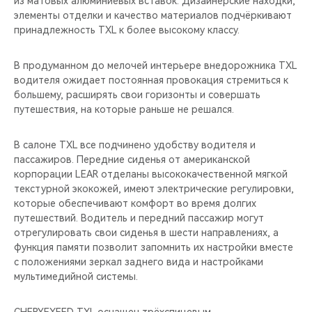
из матовых алюминиевых вставок. Дизайнерские находки,
CHERY REMOTE
элементы отделки и качество материалов подчёркивают
принадлежность TXL к более высокому классу.
CHERY И СПОРТ
В продуманном до мелочей интерьере внедорожника TXL
НАШИ МЕРОПРИЯТИЯ
водителя ожидает постоянная провокация стремиться к
большему, расширять свои горизонты и совершать
ВИДЕООБЗОРЫ
путешествия, на которые раньше не решался.
CHERY ДЛЯ ДЕТЕЙ
В салоне TXL все подчинено удобству водителя и
пассажиров. Передние сиденья от американской
корпорации LEAR отделаны высококачественной мягкой
текстурной экокожей, имеют электрические регулировки,
которые обеспечивают комфорт во время долгих
путешествий. Водитель и передний пассажир могут
отрегулировать свои сиденья в шести направлениях, а
функция памяти позволит запомнить их настройки вместе
с положениями зеркал заднего вида и настройками
мультимедийной системы.