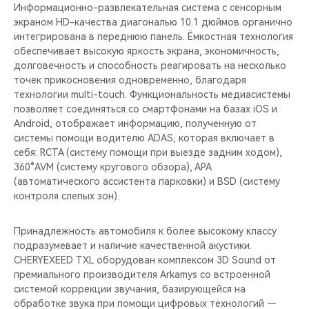
Информационно-развлекательная система с сенсорным
экраном HD-качества диагональю 10.1 дюймов органично
интегрирована в переднюю панель. Ёмкостная технология
обеспечивает высокую яркость экрана, экономичность,
долговечность и способность реагировать на несколько
точек прикосновения одновременно, благодаря
технологии multi-touch. Функциональность медиасистемы
позволяет соединяться cо смартфонами на базах iOS и
Android, отображает информацию, полученную от
системы помощи водителю ADAS, которая включает в
себя: RCTA (систему помощи при выезде задним ходом),
360°AVM (систему кругового обзора), APA
(автоматического ассистента парковки) и BSD (систему
контроля слепых зон).
Принадлежность автомобиля к более высокому классу
подразумевает и наличие качественной акустики.
CHERYEXEED TXL оборудован комплексом 3D Sound от
премиального производителя Arkamys со встроенной
системой коррекции звучания, базирующейся на
обработке звука при помощи цифровых технологий —