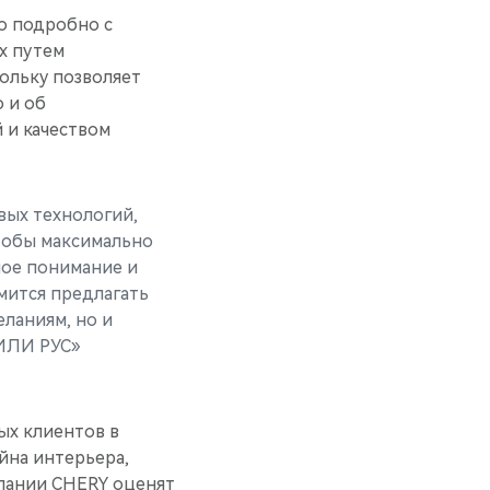
о подробно с
х путем
ольку позволяет
 и об
 и качеством
вых технологий,
тобы максимально
ное понимание и
мится предлагать
ланиям, но и
ИЛИ РУС»
ых клиентов в
йна интерьера,
мпании CHERY оценят