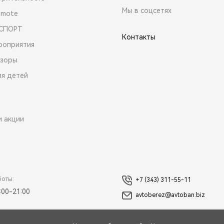
Мы в соцсетях
emote
 СПОРТ
Контакты
роприятия
зоры
ля детей
и акции
боты:
+7 (343) 311-55-11
:00-21:00
avtoberez@avtoban.biz