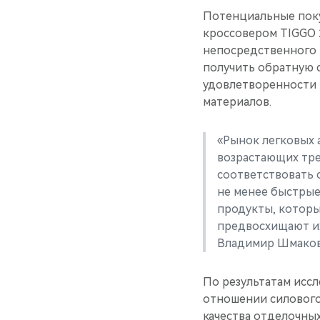
Потенциальные поку
кроссовером TIGGO 2
непосредственного 
получить обратную с
удовлетворенности 
материалов.
«Рынок легковых 
возрастающих тре
соответствовать 
не менее быстрые
продукты, которы
предвосхищают и
Владимир Шмаков
По результатам исс
отношении силового 
качества отделочны