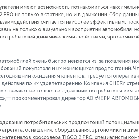
патели имеют возможность познакомиться максимальн
 PRO не только в статике, но и в движении. Сбор данны
взаимодействия считается наиболее эффективным, поск
вязь не только о визуальном восприятии автомобиля, но
потребителей динамическими свойствами, эргономикой
автомобилей очень быстро меняется из-за появления но
бований покупателя и их меняющихся предпочтений. Ч
сегодняшним ожиданиям клиентов, требуется оператив
 действия по их удовлетворению. Компания CHERY стре
е отвечают не только сегодняшним потребительским же
х»,— прокомментировал директор АО «ЧЕРИ АВТОМОБ
.
ледования потребительских предпочтений потенциальн
агрегата, оснащения, оборудования, эргономики и диза
х материалов кроссовера TIGGO 2 PRO, специалисты ко