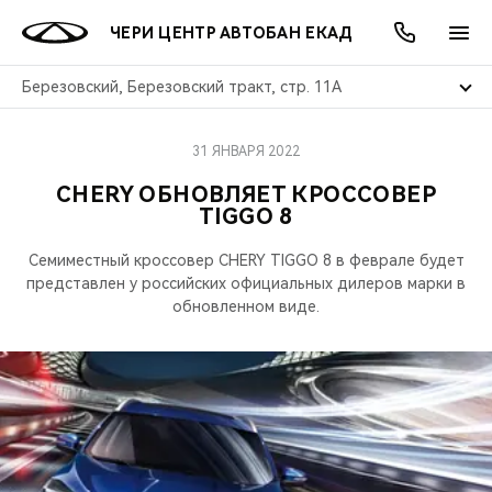
ЧЕРИ ЦЕНТР АВТОБАН ЕКАД
Березовский, Березовский тракт, стр. 11А
31 ЯНВАРЯ 2022
ОНЛАЙН СЕРВИСЫ
ПОКУПАТЕЛЯМ
ВЛАДЕЛЬЦАМ
О КОМПАНИИ
МИР CHERY
МОДЕЛИ
АКЦИИ
CHERY ОБНОВЛЯЕТ КРОССОВЕР
TIGGO 8
ВЫБОР И ПОКУПКА
СЕРВИС
АКСЕССУАРЫ
ВЫГОДЫ И АКЦИИ
ВЫБОР И ПОКУПКА
О НАС
ВСЕ МОДЕЛИ
Семиместный кроссовер CHERY TIGGO 8 в феврале будет
КРЕДИТ И СТРАХОВАНИЕ
ЗАПЧАСТИ И АКСЕССУАРЫ
О БРЕНДЕ
КРЕДИТ
МЫ В СОЦСЕТЯХ
представлен у российских официальных дилеров марки в
КРОССОВЕРЫ
обновленном виде.
ПОДДЕРЖКА
CHERY В СОЦСЕТЯХ
СЕДАНЫ
CHERY CONNECT
ЛЮДИ CHERY
НОВИНКИ
БЛАГОТВОРИТЕЛЬНОСТЬ