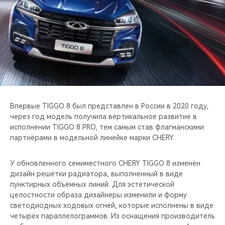
CHERY REMOTE
CHERY И СПОРТ
НАШИ МЕРОПРИЯТИЯ
ВИДЕООБЗОРЫ
CHERY ДЛЯ ДЕТЕЙ
Впервые TIGGO 8 был представлен в России в 2020 году,
через год модель получила вертикальное развитие в
исполнении TIGGO 8 PRO, тем самым став флагманскими
партнёрами в модельной линейке марки CHERY.
У обновленного семиместного CHERY TIGGO 8 изменён
дизайн решётки радиатора, выполненный в виде
пунктирных объёмных линий. Для эстетической
целостности образа дизайнеры изменили и форму
светодиодных ходовых огней, которые исполнены в виде
четырёх параллелограммов. Из оснащения производитель