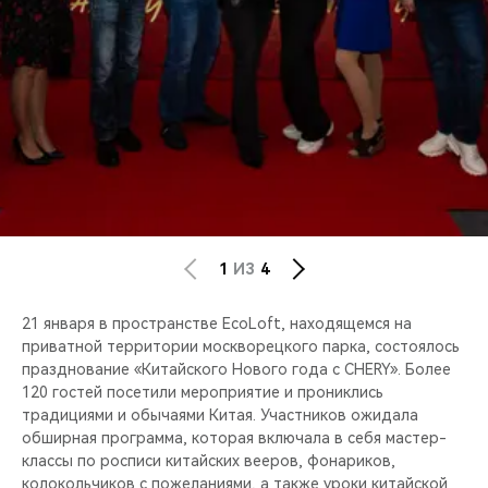
CHERY REMOTE
CHERY И СПОРТ
НАШИ МЕРОПРИЯТИЯ
ВИДЕООБЗОРЫ
CHERY ДЛЯ ДЕТЕЙ
1
ИЗ
4
21 января в пространстве EcoLoft, находящемся на
приватной территории москворецкого парка, состоялось
празднование «Китайского Нового года с CHERY». Более
120 гостей посетили мероприятие и прониклись
традициями и обычаями Китая. Участников ожидала
обширная программа, которая включала в себя мастер-
классы по росписи китайских вееров, фонариков,
колокольчиков с пожеланиями, а также уроки китайской