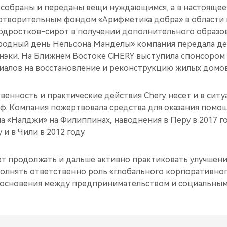
 собраны и переданы вещи нуждающимся, а в настоящее
готворительным фондом «Арифметика добра» в области
одростков-сирот в получении дополнительного образо
одный день Нельсона Манделы» компания передала де
нэки. На Ближнем Востоке CHERY выступила спонсором 
риалов на восстановление и реконструкцию жилых домов
енность и практические действия Chery несет и в сит
оф. Компания пожертвовала средства для оказания помо
 «Налджи» на Филиппинах, наводнения в Перу в 2017 го
 и в Чили в 2012 году.
ет продолжать и дальше активно практиковать улучшен
полнять ответственно роль «глобального корпоративног
косновения между предпринимательством и социальным