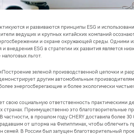
актикуются и развиваются принципы ESG и использовани
дители ведущих и крупных китайских компаний осознаю
ергосбережении и охране окружающей среды. Одними и
я и внедрения ESG в стратегии их развития является низ
 налоговых льгот.
 «Построение зеленой производственной цепочки и раз
 демонстрирует другим автомобильным производителям,
 более энергосберегающие и более экологически чистые
яет свою социальную ответственность практическими д
гих странах. Преимущественно это благотворительные п
В частности, в прошлом году CHERY доставила более 30
радавшим от шторма на Филиппинах, чтобы облегчить 
н семей. В России был запущен благотворительный прое