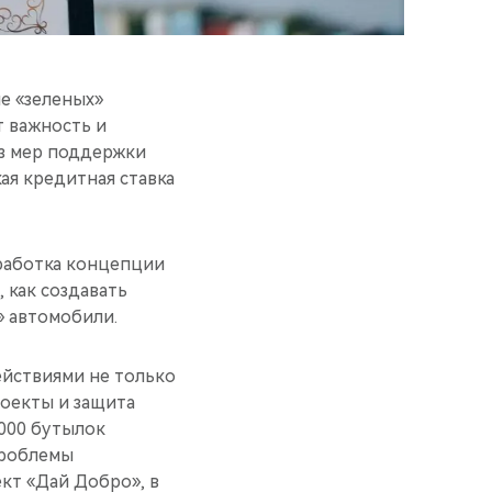
е «зеленых»
т важность и
з мер поддержки
кая кредитная ставка
работка концепции
 как создавать
» автомобили.
ействиями не только
роекты и защита
 000 бутылок
проблемы
кт «Дай Добро», в