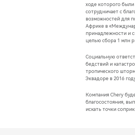
ходе которого были
сотрудничает с бла
возможностей для п
Африке в «Междунар
принадлежности и с
целью сбора 1 млн 
Социальную ответств
бедствий и катастр
тропического шторма
Эквадоре в 2016 году
Компания Chery буд
благосостояния, вы
искать точки сопри