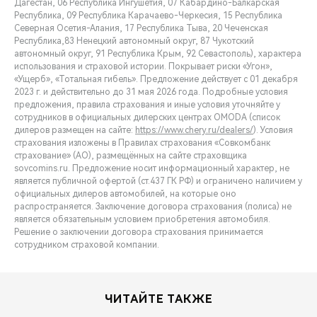
Дагестан, 06 Республика Ингушетия, 07 Кабардино-Балкарская
Республика, 09 Республика Карачаево-Черкесия, 15 Республика
Северная Осетия-Алания, 17 Республика Тыва, 20 Чеченская
Республика,83 Ненецкий автономный округ, 87 Чукотский
автономный округ, 91 Республика Крым, 92 Севастополь), характера
использования и страховой истории. Покрывает риски «Угон»,
«Ущерб», «Тотальная гибель». Предложение действует с 01 декабря
2023 г. и действительно до 31 мая 2026 года. Подробные условия
предложения, правила страхования и иные условия уточняйте у
сотрудников в официальных дилерских центрах OMODA (список
дилеров размещен на сайте:
https://www.chery.ru/dealers/
). Условия
страхования изложены в Правилах страхования «Совкомбанк
страхование» (АО), размещённых на сайте страховщика
sovcomins.ru. Предложение носит информационный характер, не
является публичной офертой (ст.437 ГК РФ) и ограничено наличием у
официальных дилеров автомобилей, на которые оно
распространяется. Заключение договора страхования (полиса) не
является обязательным условием приобретения автомобиля.
Решение о заключении договора страхования принимается
сотрудником страховой компании.
ЧИТАЙТЕ ТАКЖЕ