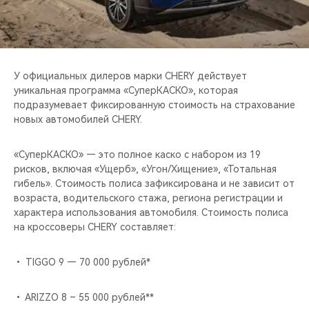
CHERY REMOTE
CHERY И СПОРТ
НАШИ МЕРОПРИЯТИЯ
У официальных дилеров марки CHERY действует
уникальная программа «СуперКАСКО», которая
подразумевает фиксированную стоимость на страхование
ВИДЕООБЗОРЫ
новых автомобилей CHERY.
CHERY ДЛЯ ДЕТЕЙ
«СуперКАСКО» — это полное каско с набором из 19
рисков, включая «Ущерб», «Угон/Хищение», «Тотальная
гибель». Стоимость полиса зафиксирована и не зависит от
возраста, водительского стажа, региона регистрации и
характера использования автомобиля. Стоимость полиса
на кроссоверы CHERY составляет:
• TIGGO 9 — 70 000 рублей*
• ARIZZO 8 – 55 000 рублей**