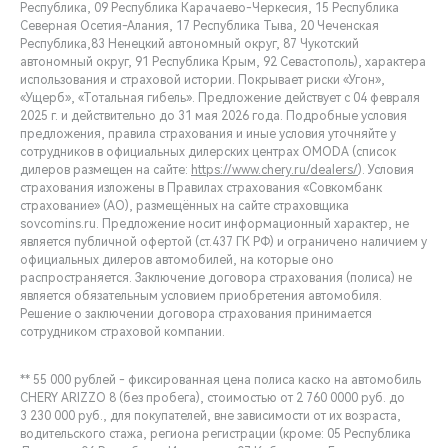
Республика, 09 Республика Карачаево-Черкесия, 15 Республика
Северная Осетия-Алания, 17 Республика Тыва, 20 Чеченская
Республика,83 Ненецкий автономный округ, 87 Чукотский
автономный округ, 91 Республика Крым, 92 Севастополь), характера
использования и страховой истории. Покрывает риски «Угон»,
«Ущерб», «Тотальная гибель». Предложение действует с 04 февраля
2025 г. и действительно до 31 мая 2026 года. Подробные условия
предложения, правила страхования и иные условия уточняйте у
сотрудников в официальных дилерских центрах OMODA (список
дилеров размещен на сайте:
https://www.chery.ru/dealers/
). Условия
страхования изложены в Правилах страхования «Совкомбанк
страхование» (АО), размещённых на сайте страховщика
sovcomins.ru. Предложение носит информационный характер, не
является публичной офертой (ст.437 ГК РФ) и ограничено наличием у
официальных дилеров автомобилей, на которые оно
распространяется. Заключение договора страхования (полиса) не
является обязательным условием приобретения автомобиля.
Решение о заключении договора страхования принимается
сотрудником страховой компании.
** 55 000 рублей - фиксированная цена полиса каско на автомобиль
CHERY ARIZZO 8 (без пробега), стоимостью от 2 760 0000 руб. до
3 230 000 руб., для покупателей, вне зависимости от их возраста,
водительского стажа, региона регистрации (кроме: 05 Республика