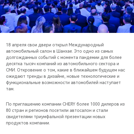
CHERY REMOTE
CHERY И СПОРТ
НАШИ МЕРОПРИЯТИЯ
18 апреля свои двери открыл Международный
ВИДЕООБЗОРЫ
автомобильный салон в Шанхае. Это одно из самых
долгожданных событий с момента пандемии для более
CHERY ДЛЯ ДЕТЕЙ
десятка тысяч компаний из автомобильного сектора и
СМИ. Откровение о том, какие в ближайшем будущем нас
ожидают тренды в дизайне, новые технологические и
функциональные возможности автомобилей наступает
там.
По приглашению компании CHERY более 1000 дилеров из
80 стран и регионов посетили автосалон и стали
свидетелями триумфальной презентации новых
продуктов компании.