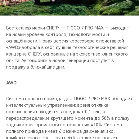
CHERY REMOTE
CHERY И СПОРТ
Бестселлер марки CHERY — TIGGO 7 PRO MAX — выходит
НАШИ МЕРОПРИЯТИЯ
на новый уровень контроля, технологичности и
оснащённости. Новая версия кроссовера с приставкой
«AWD» вобрала в себя лучшие технологические решения
ВИДЕООБЗОРЫ
концерна CHERY, основанные на экспертизе клиентского
опыта. Автомобиль в новой генерации поступит в
CHERY ДЛЯ ДЕТЕЙ
продажу в ближайшие дни.
AWD
Система полного привода для TIGGO 7 PRO MAX обладает
интеллектуальным управлением: время отклика
подключения находится в пределах 0,1 сек., а
перераспределение крутящего момента до 50% в пользу
задних колёс происходит с точностью ±10%. Система
полного привода имеет 6 режимов движения: эко,
комфорт, спорт, снег, грунт, 4x4, а также позволяет