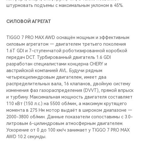
штурмовать подъемы с максимальным уклоном в 45%.
СИЛОВОЙ АГРЕГАТ
TIGGO 7 PRO MAX AWD оснащён мощным и эффективным
силовым агрегатом — двигателем третьего поколения
1.6T GDI и 7-ступенчатой роботизированной коробкой
передач DCT. Турбированный двигатель 1.6 GDI
разработан специалистами концерна CHERY и
австрийской компанией AVL. Будучи рядным
четырехцилиндровым двигателем, имеет два
распределительных вала, 16 клапанов, двойную систему
изменения фаз газораспределения (DVVT), прямой впрыск
и турбину. Максимальная мощность двигателя составляет
110 кВт (150 л.с.) на 5500 об/мин, а максимум крутящего
момента в 275 Нм мотор выдаёт в широком диапазоне —
2000-3800 об/мин. Данные показатели сопоставимы с 3.0-
литровым 6-цилиндровым атмосферным двигателем.
Ускорение от 0 до 100 км/ч занимает у TIGGO 7 PRO MAX
AWD 10.2 секунды.