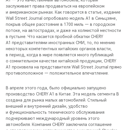
A1 — это качественный автомобиль, который
CHERY REMOTE
заслуживает права продаваться на европейском
и американском рынках. Как говорится в статье, издание
CHERY И СПОРТ
Wall Street Journal опробовало модель A1 в Синьцзяне,
покрыв общее расстояние в 1700 миль — в городском
НАШИ МЕРОПРИЯТИЯ
потоке, на автострадах, и даже на холмистой местности
в пустыне. Что касается пробной обкатки CHERY
A1 представителями иностранных СМИ, то, по мнению
ВИДЕООБЗОРЫ
некоторых компетентных китайских органов власти,
в период, когда в мире появляется много публикаций
CHERY ДЛЯ ДЕТЕЙ
о сомнительном качестве китайской продукции, CHERY
A1 произвела на представителя Wall Street Journal прямо
противоположное — положительное впечатление.
В апреле этого года, было официально запущено
производство CHERY A1 в Китае. Эта модель сегмента B
создана для рынка малых автомобилей. Стильный
внешний и внутренний дизайн, удобство
и функциональность технического обслуживания
подчеркивают международный уровень этого
автомобиля. Компания CHERY заключила соглашение