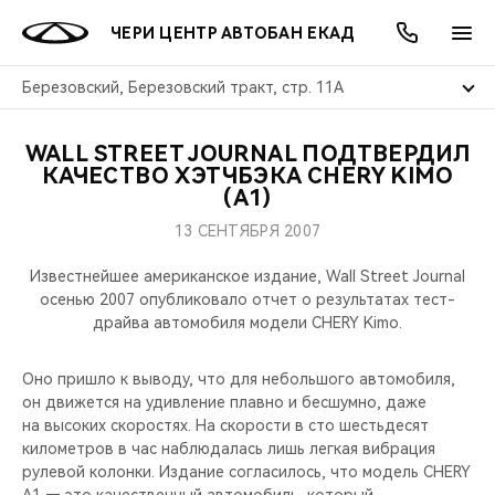
ЧЕРИ ЦЕНТР АВТОБАН ЕКАД
Березовский, Березовский тракт, стр. 11А
WALL STREET JOURNAL ПОДТВЕРДИЛ
ОНЛАЙН СЕРВИСЫ
ПОКУПАТЕЛЯМ
ВЛАДЕЛЬЦАМ
О КОМПАНИИ
МИР CHERY
МОДЕЛИ
АКЦИИ
КАЧЕСТВО ХЭТЧБЭКА CHERY KIMO
(A1)
ВЫБОР И ПОКУПКА
СЕРВИС
АКСЕССУАРЫ
ВЫГОДЫ И АКЦИИ
ВЫБОР И ПОКУПКА
О НАС
ВСЕ МОДЕЛИ
13 СЕНТЯБРЯ 2007
КРЕДИТ И СТРАХОВАНИЕ
ЗАПЧАСТИ И АКСЕССУАРЫ
О БРЕНДЕ
КРЕДИТ
МЫ В СОЦСЕТЯХ
Известнейшее американское издание, Wall Street Journal
КРОССОВЕРЫ
осенью 2007 опубликовало отчет о результатах тест-
драйва автомобиля модели CHERY Kimo.
ПОДДЕРЖКА
CHERY В СОЦСЕТЯХ
СЕДАНЫ
Оно пришло к выводу, что для небольшого автомобиля,
CHERY CONNECT
ЛЮДИ CHERY
он движется на удивление плавно и бесшумно, даже
НОВИНКИ
на высоких скоростях. На скорости в сто шестьдесят
БЛАГОТВОРИТЕЛЬНОСТЬ
километров в час наблюдалась лишь легкая вибрация
рулевой колонки. Издание согласилось, что модель CHERY