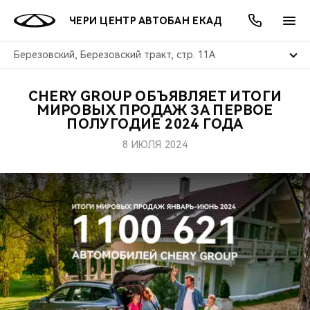
ЧЕРИ ЦЕНТР АВТОБАН ЕКАД
Березовский, Березовский тракт, стр. 11А
CHERY GROUP ОБЪЯВЛЯЕТ ИТОГИ
ОНЛАЙН СЕРВИСЫ
ПОКУПАТЕЛЯМ
ВЛАДЕЛЬЦАМ
О КОМПАНИИ
МИР CHERY
МОДЕЛИ
АКЦИИ
МИРОВЫХ ПРОДАЖ ЗА ПЕРВОЕ
ПОЛУГОДИЕ 2024 ГОДА
ВЫБОР И ПОКУПКА
СЕРВИС
АКСЕССУАРЫ
ВЫГОДЫ И АКЦИИ
ВЫБОР И ПОКУПКА
О НАС
ВСЕ МОДЕЛИ
8 ИЮЛЯ 2024
КРЕДИТ И СТРАХОВАНИЕ
ЗАПЧАСТИ И АКСЕССУАРЫ
О БРЕНДЕ
КРЕДИТ
МЫ В СОЦСЕТЯХ
КРОССОВЕРЫ
ПОДДЕРЖКА
CHERY В СОЦСЕТЯХ
СЕДАНЫ
CHERY CONNECT
ЛЮДИ CHERY
НОВИНКИ
БЛАГОТВОРИТЕЛЬНОСТЬ