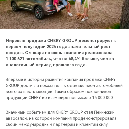
CHERY REMOTE
CHERY И СПОРТ
НАШИ МЕРОПРИЯТИЯ
Мировые продажи CHERY GROUP демонстрируют в
ВИДЕООБЗОРЫ
первом полугодии 2024 года значительный рост
продаж. С января по июнь компания реализовала
1 100 621 автомобиль, что на 48,4% больше, чем за
CHERY ДЛЯ ДЕТЕЙ
аналогичный период прошлого года.
Впервые в истории развития компания продажи CHERY
GROUP достигли показателя в один миллион автомобилей
всего за шесть месяцев. Таким образом поклонников
продукции CHERY во всём мире превысило 14 000 000.
Значимым событием для CHERY GROUP стал Пекинский
автосалон, на котором компания продемонстрировала
своим международным партнёрам и клиентам силу