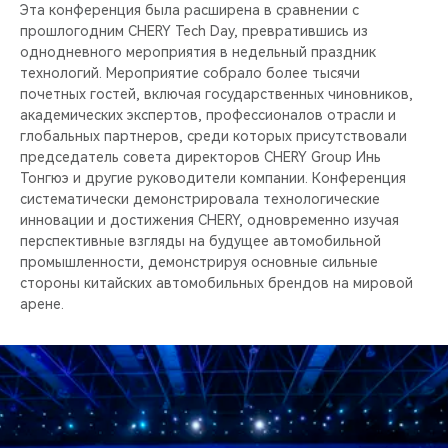
CHERY REMOTE
Эта конференция была расширена в сравнении с
прошлогодним CHERY Tech Day, превратившись из
однодневного мероприятия в недельный праздник
CHERY И СПОРТ
технологий. Мероприятие собрало более тысячи
почетных гостей, включая государственных чиновников,
НАШИ МЕРОПРИЯТИЯ
академических экспертов, профессионалов отрасли и
глобальных партнеров, среди которых присутствовали
ВИДЕООБЗОРЫ
председатель совета директоров CHERY Group Инь
Тонгюэ и другие руководители компании. Конференция
систематически демонстрировала технологические
CHERY ДЛЯ ДЕТЕЙ
инновации и достижения CHERY, одновременно изучая
перспективные взгляды на будущее автомобильной
промышленности, демонстрируя основные сильные
стороны китайских автомобильных брендов на мировой
арене.