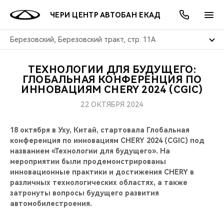
ЧЕРИ ЦЕНТР АВТОБАН ЕКАД
Березовский, Березовский тракт, стр. 11А
ТЕХНОЛОГИИ ДЛЯ БУДУЩЕГО:
ОНЛАЙН СЕРВИСЫ
ПОКУПАТЕЛЯМ
ВЛАДЕЛЬЦАМ
О КОМПАНИИ
МИР CHERY
МОДЕЛИ
АКЦИИ
ГЛОБАЛЬНАЯ КОНФЕРЕНЦИЯ ПО
ИННОВАЦИЯМ CHERY 2024 (CGIC)
ВЫБОР И ПОКУПКА
СЕРВИС
АКСЕССУАРЫ
ВЫГОДЫ И АКЦИИ
ВЫБОР И ПОКУПКА
О НАС
ВСЕ МОДЕЛИ
22 ОКТЯБРЯ 2024
КРЕДИТ И СТРАХОВАНИЕ
ЗАПЧАСТИ И АКСЕССУАРЫ
О БРЕНДЕ
КРЕДИТ
МЫ В СОЦСЕТЯХ
18 октября в Уху, Китай, стартовала Глобальная
КРОССОВЕРЫ
конференция по инновациям CHERY 2024 (CGIC) под
ПОДДЕРЖКА
CHERY В СОЦСЕТЯХ
названием «Технологии для будущего». На
СЕДАНЫ
мероприятии были продемонстрированы
инновационные практики и достижения CHERY в
CHERY CONNECT
ЛЮДИ CHERY
различных технологических областях, а также
НОВИНКИ
затронуты вопросы будущего развития
БЛАГОТВОРИТЕЛЬНОСТЬ
автомобилестроения.