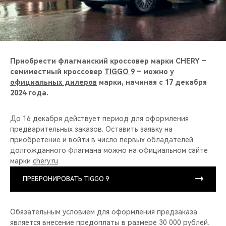
CHERY REMOTE
CHERY И СПОРТ
НАШИ МЕРОПРИЯТИЯ
Приобрести флагманский кроссовер марки CHERY –
семиместный кроссовер
TIGGO 9
– можно у
ВИДЕООБЗОРЫ
официальных дилеров
марки, начиная с 17 декабря
2024 года.
CHERY ДЛЯ ДЕТЕЙ
До 16 декабря действует период для оформления
предварительных заказов. Оставить заявку на
приобретение и войти в число первых обладателей
долгожданного флагмана можно на официальном сайте
марки
chery.ru
.
ПРЕБРОНИРОВАТЬ TIGGO 9
Обязательным условием для оформления предзаказа
является внесение предоплаты в размере 30 000 рублей.