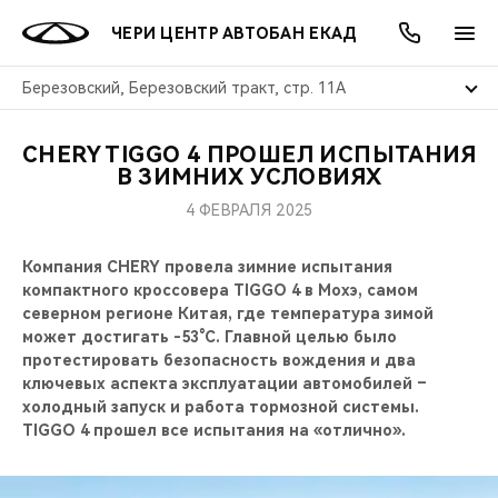
ЧЕРИ ЦЕНТР АВТОБАН ЕКАД
Березовский, Березовский тракт, стр. 11А
CHERY TIGGO 4 ПРОШЕЛ ИСПЫТАНИЯ
ОНЛАЙН СЕРВИСЫ
ПОКУПАТЕЛЯМ
ВЛАДЕЛЬЦАМ
О КОМПАНИИ
МИР CHERY
МОДЕЛИ
АКЦИИ
В ЗИМНИХ УСЛОВИЯХ
4 ФЕВРАЛЯ 2025
ВЫБОР И ПОКУПКА
СЕРВИС
АКСЕССУАРЫ
ВЫГОДЫ И АКЦИИ
ВЫБОР И ПОКУПКА
О НАС
ВСЕ МОДЕЛИ
Компания CHERY провела зимние испытания
КРЕДИТ И СТРАХОВАНИЕ
ЗАПЧАСТИ И АКСЕССУАРЫ
О БРЕНДЕ
КРЕДИТ
МЫ В СОЦСЕТЯХ
компактного кроссовера TIGGO 4 в Мохэ, самом
КРОССОВЕРЫ
северном регионе Китая, где температура зимой
ПОДДЕРЖКА
CHERY В СОЦСЕТЯХ
может достигать -53°C. Главной целью было
СЕДАНЫ
протестировать безопасность вождения и два
ключевых аспекта эксплуатации автомобилей –
CHERY CONNECT
ЛЮДИ CHERY
холодный запуск и работа тормозной системы.
НОВИНКИ
TIGGO 4 прошел все испытания на «отлично».
БЛАГОТВОРИТЕЛЬНОСТЬ