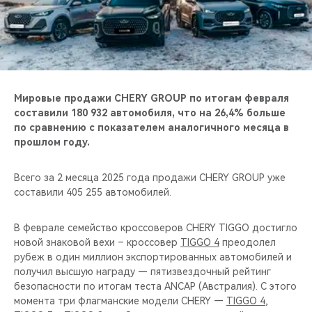
CHERY REMOTE
CHERY И СПОРТ
НАШИ МЕРОПРИЯТИЯ
Мировые продажи CHERY GROUP по итогам февраля
ВИДЕООБЗОРЫ
составили 180 932 автомобиля, что на 26,4% больше
по сравнению с показателем аналогичного месяца в
прошлом году.
CHERY ДЛЯ ДЕТЕЙ
Всего за 2 месяца 2025 года продажи CHERY GROUP уже
составили 405 255 автомобилей.
В феврале семейство кроссоверов CHERY TIGGO достигло
новой знаковой вехи – кроссовер
TIGGO 4
преодолел
рубеж в один миллион экспортированных автомобилей и
получил высшую награду — пятизвездочный рейтинг
безопасности по итогам теста ANCAP (Австралия). С этого
момента три флагманские модели CHERY —
TIGGO 4
,