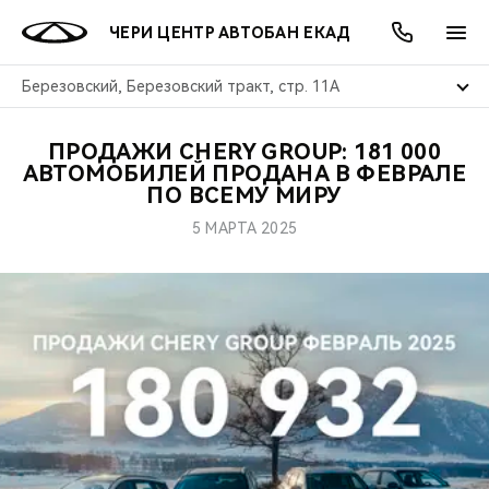
ЧЕРИ ЦЕНТР АВТОБАН ЕКАД
Березовский, Березовский тракт, стр. 11А
ПРОДАЖИ CHERY GROUP: 181 000
ОНЛАЙН СЕРВИСЫ
ПОКУПАТЕЛЯМ
ВЛАДЕЛЬЦАМ
О КОМПАНИИ
МИР CHERY
МОДЕЛИ
АКЦИИ
АВТОМОБИЛЕЙ ПРОДАНА В ФЕВРАЛЕ
ПО ВСЕМУ МИРУ
ВЫБОР И ПОКУПКА
СЕРВИС
АКСЕССУАРЫ
ВЫГОДЫ И АКЦИИ
ВЫБОР И ПОКУПКА
О НАС
ВСЕ МОДЕЛИ
5 МАРТА 2025
КРЕДИТ И СТРАХОВАНИЕ
ЗАПЧАСТИ И АКСЕССУАРЫ
О БРЕНДЕ
КРЕДИТ
МЫ В СОЦСЕТЯХ
КРОССОВЕРЫ
ПОДДЕРЖКА
CHERY В СОЦСЕТЯХ
СЕДАНЫ
CHERY CONNECT
ЛЮДИ CHERY
НОВИНКИ
БЛАГОТВОРИТЕЛЬНОСТЬ