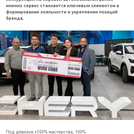
CHERY REMOTE
именно сервис становится ключевым элементом в
формировании лояльности и укреплении позиций
CHERY И СПОРТ
бренда.
НАШИ МЕРОПРИЯТИЯ
ВИДЕООБЗОРЫ
CHERY ДЛЯ ДЕТЕЙ
Под девизом «100% мастерства, 100%