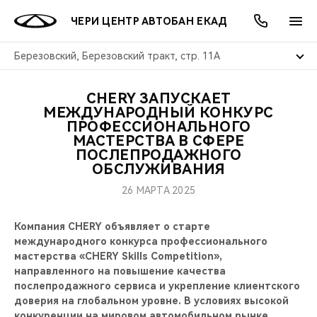
ЧЕРИ ЦЕНТР АВТОБАН ЕКАД
Березовский, Березовский тракт, стр. 11А
CHERY ЗАПУСКАЕТ
ОНЛАЙН СЕРВИСЫ
ПОКУПАТЕЛЯМ
ВЛАДЕЛЬЦАМ
О КОМПАНИИ
МИР CHERY
МОДЕЛИ
АКЦИИ
МЕЖДУНАРОДНЫЙ КОНКУРС
ПРОФЕССИОНАЛЬНОГО
МАСТЕРСТВА В СФЕРЕ
ВЫБОР И ПОКУПКА
СЕРВИС
АКСЕССУАРЫ
ВЫГОДЫ И АКЦИИ
ВЫБОР И ПОКУПКА
О НАС
ВСЕ МОДЕЛИ
ПОСЛЕПРОДАЖНОГО
ОБСЛУЖИВАНИЯ
КРЕДИТ И СТРАХОВАНИЕ
ЗАПЧАСТИ И АКСЕССУАРЫ
О БРЕНДЕ
КРЕДИТ
МЫ В СОЦСЕТЯХ
КРОССОВЕРЫ
26 МАРТА 2025
ПОДДЕРЖКА
CHERY В СОЦСЕТЯХ
Компания CHERY объявляет о старте
СЕДАНЫ
международного конкурса профессионального
CHERY CONNECT
ЛЮДИ CHERY
мастерства «CHERY Skills Competition»,
направленного на повышение качества
НОВИНКИ
БЛАГОТВОРИТЕЛЬНОСТЬ
послепродажного сервиса и укрепление клиентского
доверия на глобальном уровне. В условиях высокой
конкуренции на мировом автомобильном рынке