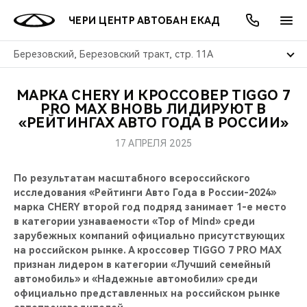
ЧЕРИ ЦЕНТР АВТОБАН ЕКАД
Березовский, Березовский тракт, стр. 11А
МАРКА CHERY И КРОССОВЕР TIGGO 7
ОНЛАЙН СЕРВИСЫ
ПОКУПАТЕЛЯМ
ВЛАДЕЛЬЦАМ
О КОМПАНИИ
МИР CHERY
МОДЕЛИ
АКЦИИ
PRO MAX ВНОВЬ ЛИДИРУЮТ В
«РЕЙТИНГАХ АВТО ГОДА В РОССИИ»
ВЫБОР И ПОКУПКА
СЕРВИС
АКСЕССУАРЫ
ВЫГОДЫ И АКЦИИ
ВЫБОР И ПОКУПКА
О НАС
ВСЕ МОДЕЛИ
17 АПРЕЛЯ 2025
КРЕДИТ И СТРАХОВАНИЕ
ЗАПЧАСТИ И АКСЕССУАРЫ
О БРЕНДЕ
КРЕДИТ
МЫ В СОЦСЕТЯХ
По результатам масштабного всероссийского
КРОССОВЕРЫ
исследования «Рейтинги Авто Года в России-2024»
ПОДДЕРЖКА
CHERY В СОЦСЕТЯХ
марка CHERY второй год подряд занимает 1-е место
СЕДАНЫ
в категории узнаваемости «Top of Mind» среди
зарубежных компаний официально присутствующих
CHERY CONNECT
ЛЮДИ CHERY
на российском рынке. А кроссовер TIGGO 7 PRO MAX
НОВИНКИ
признан лидером в категории «Лучший семейный
БЛАГОТВОРИТЕЛЬНОСТЬ
автомобиль» и «Надежные автомобили» среди
официально представленных на российском рынке