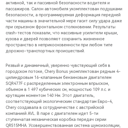
CHERY REMOTE
активной, так и пассивной безопасности водителя и
пассажиров. Салон автомобиля укомплектован подушками
безопасности, а программируемая деформация передней
CHERY И СПОРТ
части машины в значительной мере гасит силу удара даже
при серьезном фронтальном столкновении. Результаты
НАШИ МЕРОПРИЯТИЯ
crash-тестов показали, что массивные усилители крыши,
кузова и дверей позволяют сохранить жизненное
ВИДЕООБЗОРЫ
пространство в неприкосновенности при любом типе
дорожно-транспортных происшествий.
CHERY ДЛЯ ДЕТЕЙ
Резвый и динамичный, уверенно чувствующий себя в
городском потоке, Chery Bonus укомплектован рядным 4-
цилиндровым 16-клапанным бензиновым двигателем
SQR477F с распределенным электронным впрыском,
объемом в 1 497 кубических см, мощностью 109 л.с. и
крутящим моментом 140 Нм. Этот двигатель,
соответствующий экологическим стандартам Евро-4,
Chery создавала в сотрудничестве с австрийской
компанией AVL. В паре с двигателем идет 5-ти
ступенчатая механическая коробка передач серии
QR515MHA. Усовершенствованная система шумоизоляции,