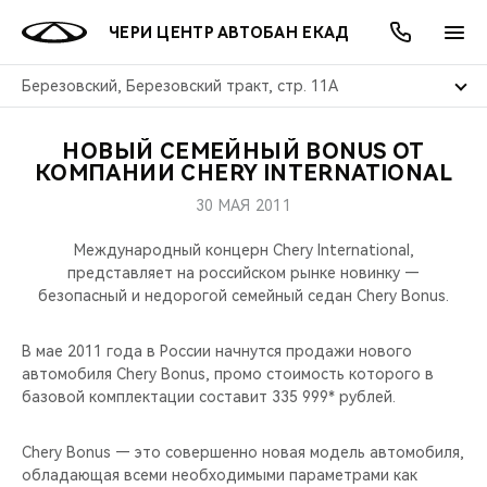
ЧЕРИ ЦЕНТР АВТОБАН ЕКАД
Березовский, Березовский тракт, стр. 11А
НОВЫЙ СЕМЕЙНЫЙ BONUS ОТ
ОНЛАЙН СЕРВИСЫ
ПОКУПАТЕЛЯМ
ВЛАДЕЛЬЦАМ
О КОМПАНИИ
МИР CHERY
МОДЕЛИ
АКЦИИ
КОМПАНИИ CHERY INTERNATIONAL
30 МАЯ 2011
ВЫБОР И ПОКУПКА
СЕРВИС
АКСЕССУАРЫ
ВЫГОДЫ И АКЦИИ
ВЫБОР И ПОКУПКА
О НАС
ВСЕ МОДЕЛИ
Международный концерн Chery International,
КРЕДИТ И СТРАХОВАНИЕ
ЗАПЧАСТИ И АКСЕССУАРЫ
О БРЕНДЕ
КРЕДИТ
МЫ В СОЦСЕТЯХ
представляет на российском рынке новинку —
КРОССОВЕРЫ
безопасный и недорогой семейный седан Chery Bonus.
ПОДДЕРЖКА
CHERY В СОЦСЕТЯХ
СЕДАНЫ
В мае 2011 года в России начнутся продажи нового
автомобиля Chery Bonus, промо стоимость которого в
CHERY CONNECT
ЛЮДИ CHERY
базовой комплектации составит 335 999* рублей.
НОВИНКИ
БЛАГОТВОРИТЕЛЬНОСТЬ
Chery Bonus — это совершенно новая модель автомобиля,
обладающая всеми необходимыми параметрами как